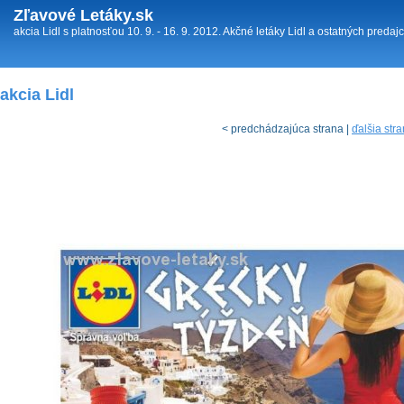
Zľavové Letáky.sk
akcia Lidl s platnosťou 10. 9. - 16. 9. 2012. Akčné letáky Lidl a ostatných predajc
akcia Lidl
< predchádzajúca strana |
ďalšia str