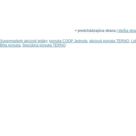
< predchádzajúca strana |
ďalšia str
Supermarkety akciové letáky
:
ponuka COOP Jednota
,
akciová ponuka TERNO
,
Lid
Billa ponuka
,
špeciálna ponuka TERNO