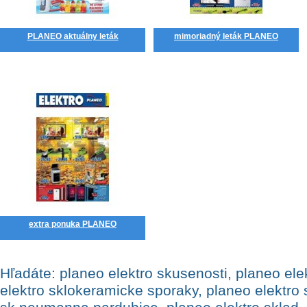
PLANEO aktuálny leták
mimoriadný leták PLANEO
extra ponuka PLANEO
Hľadáte: planeo elektro skusenosti, planeo elektro sk kontakt, planeo elektro sklokeramicke sporaky, planeo elektro skartovačka, planeo elektro sk neumanna pardubice, planeo elektro sklad, planeo skylink, planeo sk sodastream, planeo zlavovy kod instagram, planeo zlavovy kod facebook, planeo elektro zlavovy kod, planeo roznava otvaracie hodiny, planeo rožňava photos, planeo rožňava fotók, planeo sk pracky, planeo roznava praca, planeo roznava letak, planeo roznava kontakt, planeo rožňava fotky, planeo rožňava recenzie, planeo elektro roznava, planeo bardejov kontakt, planeo bardejov recenzie, planeo bardejov televizory, planeo skalica kontakt, planeo roznava, planeo sk nitra, planeo sk letak, michalovce planeo elektro, planeo sk vratenie tovaru, planeo chladnička s mrazničkou philco, planeo cz iphone, planeo sklad ziar nad hronom, online planeo elektro eshop, planeo zilina klokan, planeo zilina aupark, planeo zilina otvaracie hodiny, planeo zilina nova predajna, planeo zilina oc klokan, planeo žilina fotky, planeo práčky bosch, planeo pracky plnene zvrchu, planeo pracky akcia, planeo elektro eshop sk, planeo elektro eshop prihlasenie, planeo elektro eshop otevřené, planeo chladnička s mrazničkou gorenje, planeo chladnička s mrazničkou hore, planeo chladnička s mrazničkou lg, planeo elektro chladnička s mrazničkou, planeo sk recenzie, planeo sk levice, planeo notebook windows 11, obrázky miesta planeo elektro bardejov, planeo nitra mobily, planeo nitra praca, planeo cz kariera, planeo sk kontakt, planeo elektro šaľa fotky, planeo elektro topoľčany fotky, planeo elektro dolný kubín fotky, planeo elektro banská bystrica fotky, planeo elektro spišská nová ves fotky, planeo elektro chrudim fotky, planeo elektro david urban fotky, planeo elektro praha 16 fotky, planeo cierna mikrovlnka, planeo mikrovlnka mora, planeo mikrovlnka philco, planeo mikrovlnka lg, planeo mikrovlnka beko, mikrovlnka planeo elektro, planeo prievidza mobily, planeo elektro black friday 2024, planeo sk black friday, planeo notebook na splátky, planeo cz black friday, do kdy ma planeo black friday, planeo black friday 2022, planeo black friday televize, planeo do kdy je black friday, planeo elektro kontakt, planeo black friday letak, planeo elektro black friday 2025, planeo black friday 2025, planeo black friday 2024, planeo cz registrace, planeo black friday tv, planeo black friday kod, planeo black friday kupon, planeo black friday 2023, planeo black friday do kdy, planeo sk zlavovy kod, planeo black friday, planeo notebooky, planeo elektro televizory akcia, planeo sk, planeo skartovačka, planeo sklad, planeo sklokeramicka doska, planeo sk registracia, planeo sklokeramicky sporak, planeo skusenosti, planeo sk notebooky, planeo levice chladničky, planeo namestovo recenzie, planeo elektro sk, planeo elektro fotky, planeo sk prievidza, planeo cz praha, planeo korzo prievidza, planeo sk zlavovy kupon, planeo partizánske otváracie hodiny, planeo cz sleva, planeo notebooky lenovo, planeo notebooky asus, planeo notebook apple, planeo notebook msi, planeo notebooky hp, planeo elektro šaľa, planeo televízory smart, planeo chladnička s mrazničkou electrolux, planeo michalovce chladničky, planeo chladnička s mrazničkou no frost, planeo chladnička s mrazničkou akcia, planeo partizánske, planeo elektro partizánske otvaracie hodiny, planeo kosice televizory, planeo televizory akcia samsung, planeo elektro bardejov photos, recenzie firmy planeo elektro bardejov, planeo elektro michalovce televizory, planeo trnava nova ulica, planeo kosice furca, planeo kosice pracky, planeo kosice napajadla, predajňa planeo prievidza, recenzie firmy planeo prievidza, planeo kontakt, planeo kontaktny gril, planeo kontakt nitra, planeo kontakt bratislava, planeo namestovo brigada, planeo namestovo praca, namestovo planeo elektro, planeo trnava s1, planeo sodastream stary za novy, planeo nové mesto nad váhom kontakt, planeo elektro nové mesto nad váhom fotky, planeo sk nove mesto nad vahom, recenzie firmy planeo elektro nové mesto nad váhom, planeo elektro nové mesto nad váhom photos, planeo elektro galanta photos, planeo elektro galanta ~~~~, malá chladnička s mrazničkou planeo, chladnička s mrazničkou no frost planeo, planeo elektro sodastream, planeo galanta praca, planeo chladnička s mrazničkou bosch, planeo chladnička s mrazničkou mala, americká chladnička s mrazničkou planeo, chladnička s mrazničkou dole planeo, planeo cz vsetin, planeo cz notebook, planeo cz predajne, planeo cz sluchatka, planeo sodastream lahve, planeo sodastream akcia, planeo sodastream bombicka, planeo sodastream vymena stary za novy, planeo sodastream zlava, planeo sodastream akce, planeo sk namestovo, planeo cz výprodej, planeo kupon, planeo kupon 1000, planeo cz kupon, slevový kupon planeo elektro, slevové kupony planeo elektro, planeo zvolen klokan, planeo zvolenska cesta, planeo zvolen oc klokan, planeo zvolen nova predajna, planeo zvolen otvorenie, planeo zvolen nove, planeo zvolen námestie snp 9690 63, planeo kosice optima, planeo vysavac do bazena, planeo michalovce pracky, lg televízory planeo, planeo trnava s1 center východná 9902 5, obrázky miesta planeo trnava s1 center, planeo s1 centrum trnava, planeo kosice toryska, planeo košice shopbox herlianska 60, planeo elektro michalovce képek, planeo elektro zlaté moravce otváracie hodiny, planeo cz pracky, planeo topolcany otvaracie hodiny, planeo predajne trnava, planeo košice shopbox, planeo košice galéria toryská 5, planeo mikrovlnka, planeo mikrovlnka sencor, planeo mikrovlnka samsung, planeo mikrovlnka whirlpool, planeo mikrovlnka gorenje, planeo vstavana mikrovlnka, planeo retro mikrovlnka, vestavná mikrovlnka planeo, planeo trnava s1 center, planeo trnava ferka urbanka, planeo trnava vychodna, planeo sk trnava, planeo zlaté moravce otváracie hodiny, recenzie firmy planeo elektro michalovce, planeo galanta vysavace, planeo chladnička s mrazničkou samsung, planeo chladnička s mrazničkou beko, vstavaná chladnička s mrazničkou planeo, chladnička s mrazničkou gorenje planeo, planeo topolcany recenzie, planeo smart hodinky, planeo smart hodinky damske, planeo smart hodinky panske, planeo detske smart hodinky, planeo cz šrotovné, planeo elektro dubnica nad váhom recenzie, planeo elektro senica produkty, planeo televízory tcl, planeo elektro ziar nad hronom recenzie, planeo elektro praca recenzie, planeo elektro ružomberok recenzie, planeo elektro ilava recenzie, planeo elektro šaľa recenzie, planeo elektro dolný kubín recenzie, planeo elektro zlaté moravce recenzie, planeo pracky whirlpool, planeo pracky spredu plnene, planeo televizor smart, planeo elektro recenzie, planeo elektro predajne, planeo cz slevovy kupon, planeo czech republic, planeo bratislava lamač, planeo bratislava s