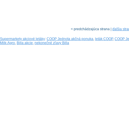
< predchádzajúca strana |
ďalšia str
Supermarkety akciové letáky
:
COOP Jednota akčná ponuka
,
leták COOP
,
COOP Jed
Milk-Agro
,
Billa akcie
,
nekonečné zľavy Billa