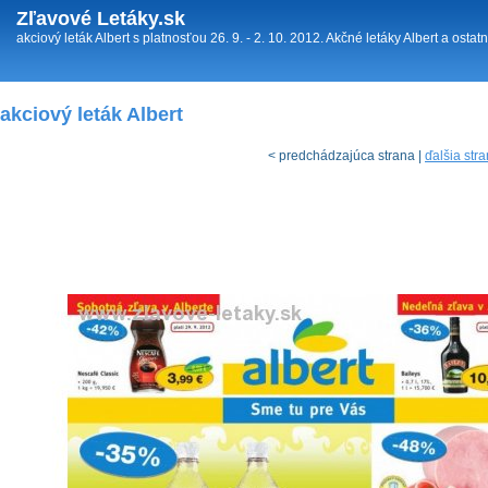
Zľavové Letáky.sk
akciový leták Albert s platnosťou 26. 9. - 2. 10. 2012. Akčné letáky Albert a ost
akciový leták Albert
< predchádzajúca strana |
ďalšia str