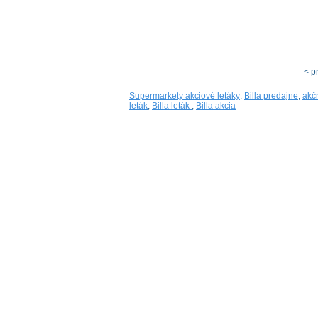
< p
Supermarkety akciové letáky
:
Billa predajne
,
akč
leták
,
Billa leták
,
Billa akcia