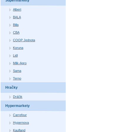
Supermarkety
Albert
BALA
Billa
CBA
COOP Jednota
Koruna
Lidl
Milk-Agro
Sama
Terno
Hračky
Dráčik
Hypermarkety
Carrefour
Hypernova
Kaufland