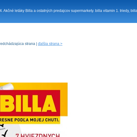
14. Akčné letáky Billa a ostatných predajcov supermarkety. billa vitamin 1. triedy, bil
redchádzajúca strana |
ďalšia strana >