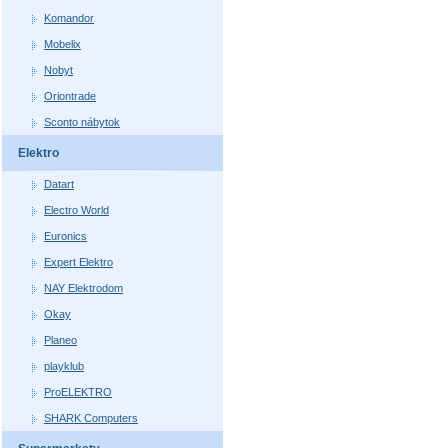
Komandor
Mobelix
Nobyt
Oriontrade
Sconto nábytok
Elektro
Datart
Electro World
Euronics
Expert Elektro
NAY Elektrodom
Okay
Planeo
playklub
ProELEKTRO
SHARK Computers