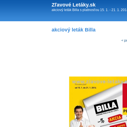
Zľavové Letáky.sk
akciový leták Billa s platnosťou 15. 1. - 21. 1. 20
akciový leták Billa
< p