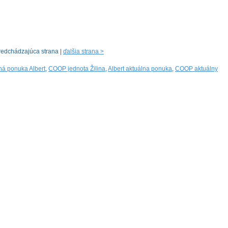
redchádzajúca strana |
ďalšia strana >
ná ponuka Albert
,
COOP jednota Žilina
,
Albert aktuálna ponuka
,
COOP aktuálny