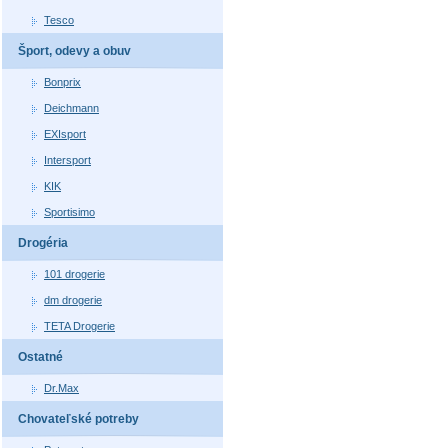
Tesco
Šport, odevy a obuv
Bonprix
Deichmann
EXIsport
Intersport
KIK
Sportisimo
Drogéria
101 drogerie
dm drogerie
TETA Drogerie
Ostatné
Dr.Max
Chovateľské potreby