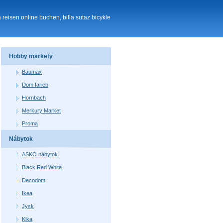
la reisen online buchen, billa sutaz bicykle
Hobby markety
Baumax
Dom farieb
Hornbach
Merkury Market
Proma
Nábytok
ASKO nábytok
Black Red White
Decodom
Ikea
Jysk
Kika