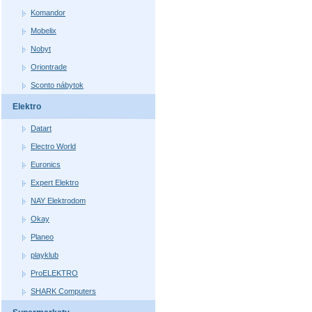
Komandor
Mobelix
Nobyt
Oriontrade
Sconto nábytok
Elektro
Datart
Electro World
Euronics
Expert Elektro
NAY Elektrodom
Okay
Planeo
playklub
ProELEKTRO
SHARK Computers