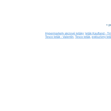
< p
Hypermarkety akciové letáky
:
leták Kaufland - T
Tesco leták - Valentín
,
Tesco leták
,
exkluzívny let