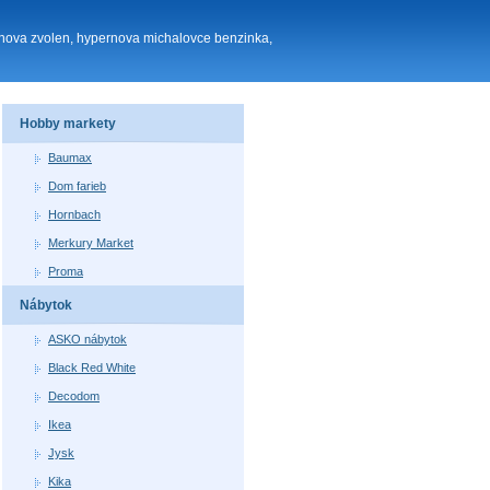
rnova zvolen, hypernova michalovce benzinka,
Hobby markety
Baumax
Dom farieb
Hornbach
Merkury Market
Proma
Nábytok
ASKO nábytok
Black Red White
Decodom
Ikea
Jysk
Kika