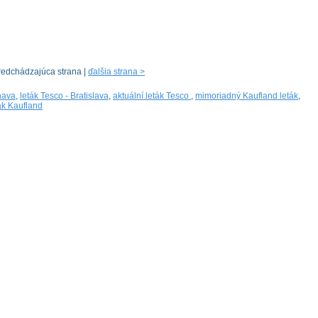
redchádzajúca strana |
ďalšia strana >
rnava
,
leták Tesco - Bratislava
,
aktuální leták Tesco
,
mimoriadný Kaufland leták
,
ák Kaufland