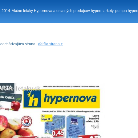
. 8. 2014. Akčné letáky Hypernova a ostatných predajcov hypermarkety. pumpa hype
redchádzajúca strana |
ďalšia strana >