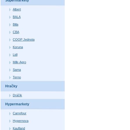
Supermarkety
Albert
BALA
Billa
CBA
COOP Jednota
Koruna
Lidl
Milk-Agro
Sama
Terno
Hračky
Dráčik
Hypermarkety
Carrefour
Hypernova
Kaufland