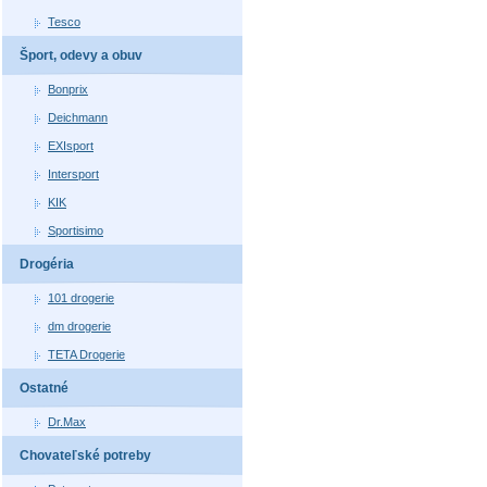
Tesco
Šport, odevy a obuv
Bonprix
Deichmann
EXIsport
Intersport
KIK
Sportisimo
Drogéria
101 drogerie
dm drogerie
TETA Drogerie
Ostatné
Dr.Max
Chovateľské potreby