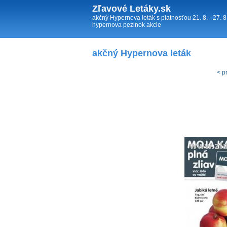
Zľavové Letáky.sk
akčný Hypernova leták s platnosťou 21. 8. - 27
hypernova pezinok akcie
akčný Hypernova leták
< p