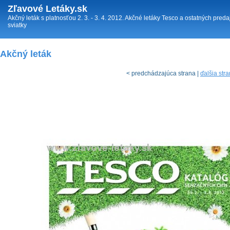
Zľavové Letáky.sk
Akčný leták s platnosťou 2. 3. - 3. 4. 2012. Akčné letáky Tesco a ostatných pr
sviatky
Akčný leták
< predchádzajúca strana |
ďalšia str