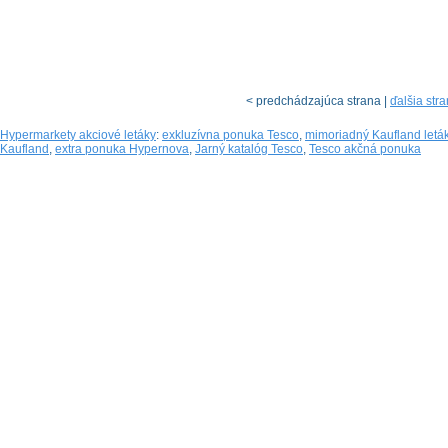
< predchádzajúca strana |
ďalšia str
Hypermarkety akciové letáky
:
exkluzívna ponuka Tesco
,
mimoriadný Kaufland leták 
Kaufland
,
extra ponuka Hypernova
,
Jarný katalóg Tesco
,
Tesco akčná ponuka