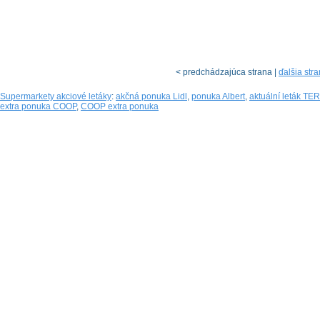
< predchádzajúca strana |
ďalšia str
Supermarkety akciové letáky
:
akčná ponuka Lidl
,
ponuka Albert
,
aktuální leták T
extra ponuka COOP
,
COOP extra ponuka