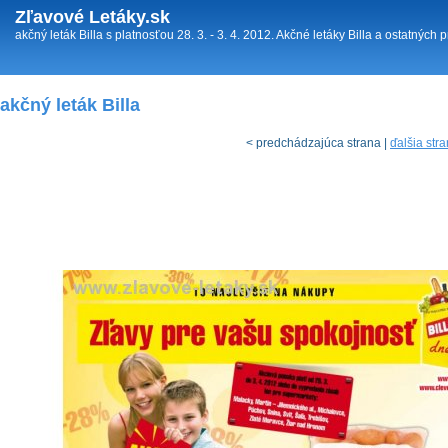
Zľavové Letáky.sk
akčný leták Billa s platnosťou 28. 3. - 3. 4. 2012. Akčné letáky Billa a ostatných
akčný leták Billa
< predchádzajúca strana |
ďalšia str