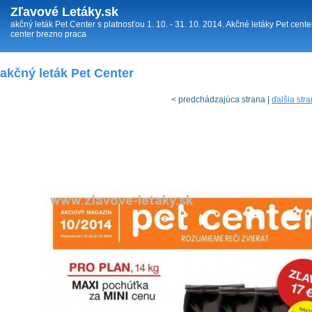
Zľavové Letáky.sk
akčný leták Pet Center s platnosťou 1. 10. - 31. 10. 2014. Akčné letáky Pet cente
center brezno praca
akčný leták Pet Center
< predchádzajúca strana |
ďalšia str