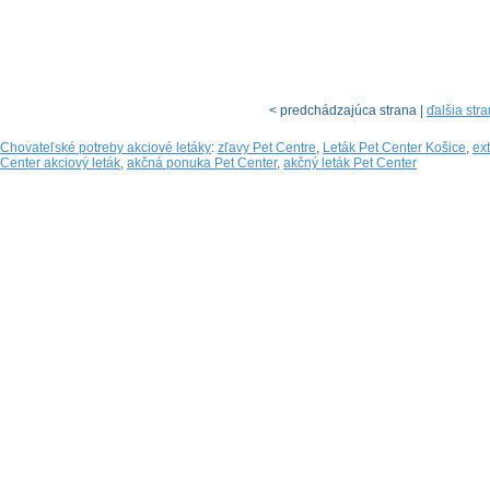
< predchádzajúca strana |
ďalšia str
Chovateľské potreby akciové letáky
:
zľavy Pet Centre
,
Leták Pet Center Košice
,
ex
Center akciový leták
,
akčná ponuka Pet Center
,
akčný leták Pet Center