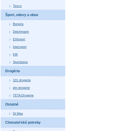
Tesco
Šport, odevy a obuv
Bonprix
Deichmann
EXIsport
Intersport
KIK
Sportisimo
Drogéria
101 drogerie
dm drogerie
TETA Drogerie
Ostatné
Dr.Max
Chovateľské potreby