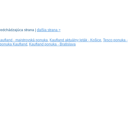
redchádzajúca strana |
ďalšia strana >
aufland - majstrovská ponuka
,
Kaufland aktuálny leták - Košice
,
Tesco ponuka -
ponuka Kaufland
,
Kaufland ponuka - Bratislava