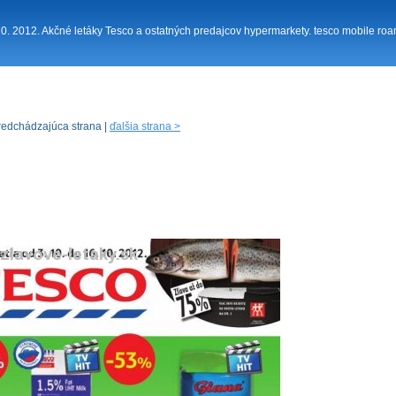
10. 2012. Akčné letáky Tesco a ostatných predajcov hypermarkety. tesco mobile roami
redchádzajúca strana |
ďalšia strana >