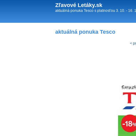
Zľavové Letáky.sk
aktuálná ponuka Tesco s platnosťou 3. 10. - 16. 
aktuálná ponuka Tesco
< p