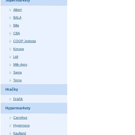
Supermarkety
Albert
BALA
Billa
CBA
COOP Jednota
Koruna
Lidl
Milk-Agro
Sama
Terno
Hračky
Dráčik
Hypermarkety
Carrefour
Hypernova
Kaufland