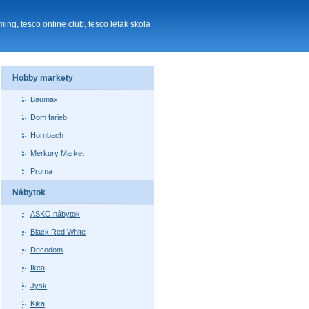
ng, tesco online club, tesco letak skola
Hobby markety
Baumax
Dom farieb
Hornbach
Merkury Market
Proma
Nábytok
ASKO nábytok
Black Red White
Decodom
Ikea
Jysk
Kika