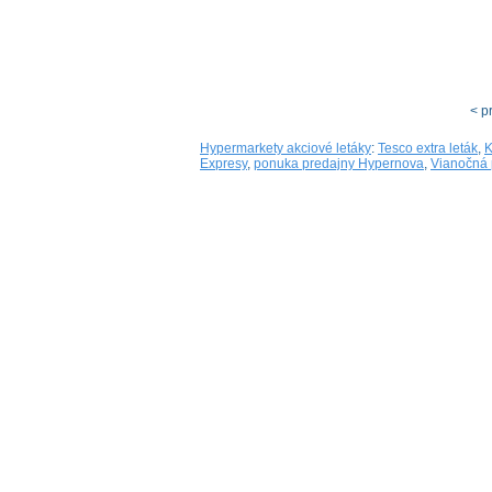
< p
Hypermarkety akciové letáky
:
Tesco extra leták
,
K
Expresy
,
ponuka predajny Hypernova
,
Vianočná 