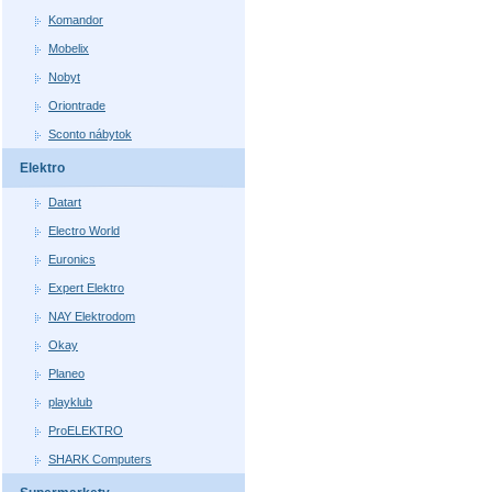
Komandor
Mobelix
Nobyt
Oriontrade
Sconto nábytok
Elektro
Datart
Electro World
Euronics
Expert Elektro
NAY Elektrodom
Okay
Planeo
playklub
ProELEKTRO
SHARK Computers