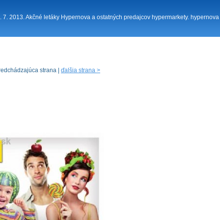
23. 7. 2013. Akčné letáky Hypernova a ostatných predajcov hypermarkety. hypernova
redchádzajúca strana |
ďalšia strana >