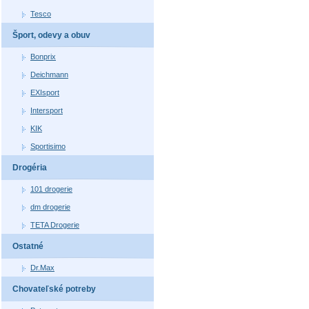
Tesco
Šport, odevy a obuv
Bonprix
Deichmann
EXIsport
Intersport
KIK
Sportisimo
Drogéria
101 drogerie
dm drogerie
TETA Drogerie
Ostatné
Dr.Max
Chovateľské potreby