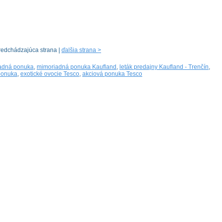
redchádzajúca strana |
ďalšia strana >
adná ponuka
,
mimoriadná ponuka Kaufland
,
leták predajny Kaufland - Trenčín
,
ponuka
,
exotické ovocie Tesco
,
akciová ponuka Tesco