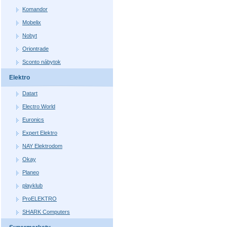
Komandor
Mobelix
Nobyt
Oriontrade
Sconto nábytok
Elektro
Datart
Electro World
Euronics
Expert Elektro
NAY Elektrodom
Okay
Planeo
playklub
ProELEKTRO
SHARK Computers