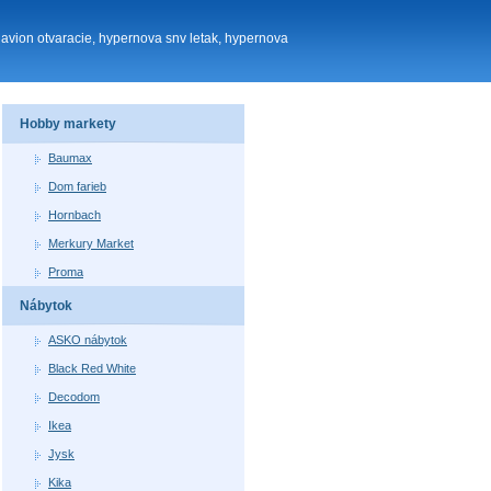
 avion otvaracie, hypernova snv letak, hypernova
Hobby markety
Baumax
Dom farieb
Hornbach
Merkury Market
Proma
Nábytok
ASKO nábytok
Black Red White
Decodom
Ikea
Jysk
Kika