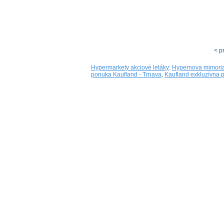
< p
Hypermarkety akciové letáky
:
Hypernova mimori
ponuka Kaufland - Trnava
,
Kaufland exkluzívna 