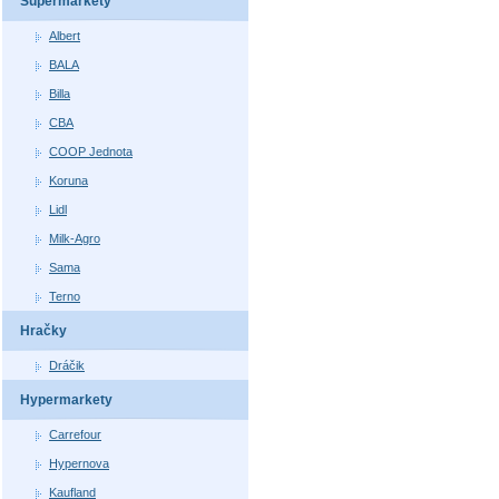
Supermarkety
Albert
BALA
Billa
CBA
COOP Jednota
Koruna
Lidl
Milk-Agro
Sama
Terno
Hračky
Dráčik
Hypermarkety
Carrefour
Hypernova
Kaufland