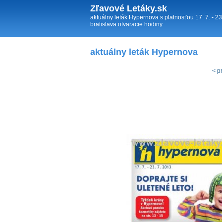
Zľavové Letáky.sk
aktuálny leták Hypernova s platnosťou 17. 7. - 
bratislava otvaracie hodiny
aktuálny leták Hypernova
< p