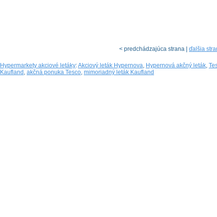
< predchádzajúca strana |
ďalšia str
Hypermarkety akciové letáky
:
Akciový leták Hypernova
,
Hypernová akčný leták
,
Tes
Kaufland
,
akčná ponuka Tesco
,
mimoriadný leták Kaufland