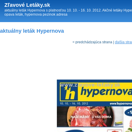
Zľavové Letáky.sk
aktuálny leták Hypernova s platnosťou 10. 10. - 16. 10. 2012. Akčné letáky Hy
opava leták, hypernova pezinok adresa
aktuálny leták Hypernova
< predchádzajúca strana |
ďalšia str