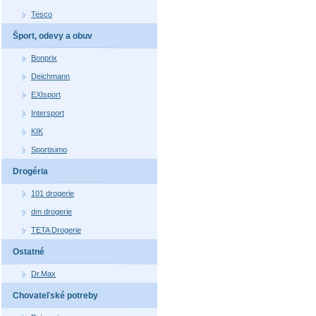
Tesco
Šport, odevy a obuv
Bonprix
Deichmann
EXIsport
Intersport
KIK
Sportisimo
Drogéria
101 drogerie
dm drogerie
TETA Drogerie
Ostatné
Dr.Max
Chovateľské potreby