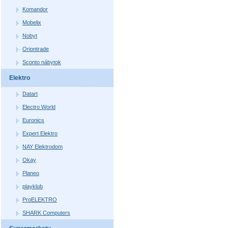
Komandor
Mobelix
Nobyt
Oriontrade
Sconto nábytok
Elektro
Datart
Electro World
Euronics
Expert Elektro
NAY Elektrodom
Okay
Planeo
playklub
ProELEKTRO
SHARK Computers