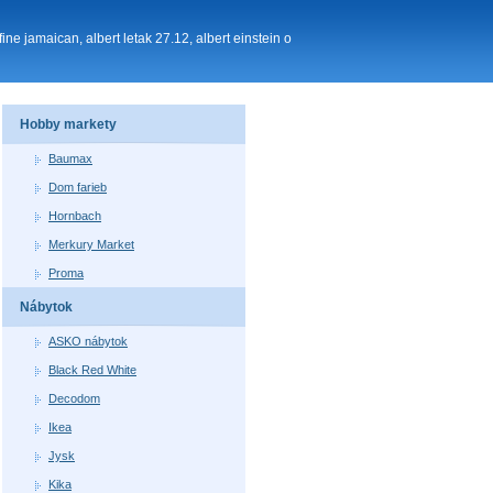
ine jamaican, albert letak 27.12, albert einstein o
Hobby markety
Baumax
Dom farieb
Hornbach
Merkury Market
Proma
Nábytok
ASKO nábytok
Black Red White
Decodom
Ikea
Jysk
Kika