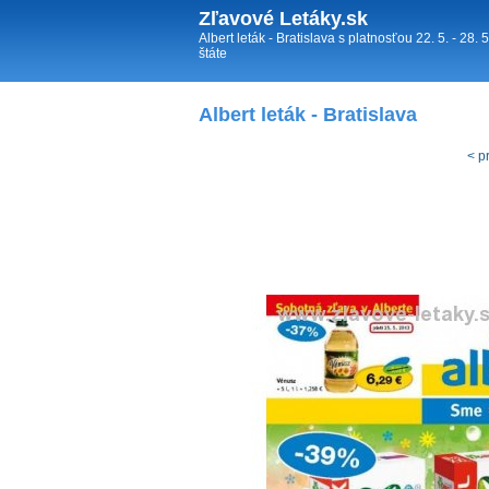
Zľavové Letáky.sk
Albert leták - Bratislava s platnosťou 22. 5. - 28.
štáte
Albert leták - Bratislava
< p