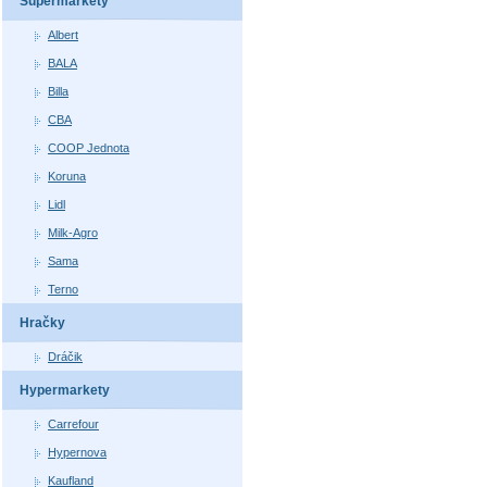
Supermarkety
Albert
BALA
Billa
CBA
COOP Jednota
Koruna
Lidl
Milk-Agro
Sama
Terno
Hračky
Dráčik
Hypermarkety
Carrefour
Hypernova
Kaufland