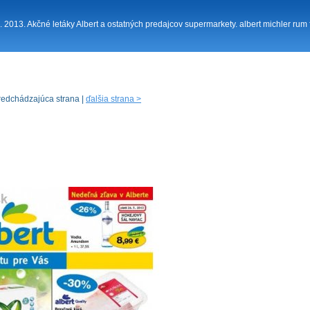
 5. 2013. Akčné letáky Albert a ostatných predajcov supermarkety. albert michler rum f
redchádzajúca strana |
ďalšia strana >