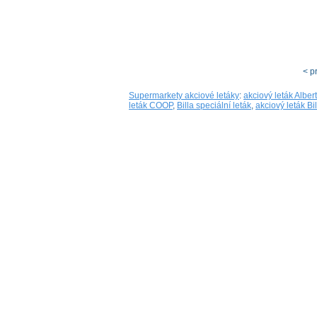
< p
Supermarkety akciové letáky
:
akciový leták Albert
leták COOP
,
Billa speciální leták
,
akciový leták Bil