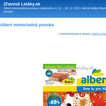
Zľavové Letáky.sk
Albert mimoriadná ponuka s platnosťou 4. 12. - 10. 12. 2013. Akčné letáky Albert
recepty
Albert mimoriadná ponuka
< predchádzajúca strana |
ďalšia str