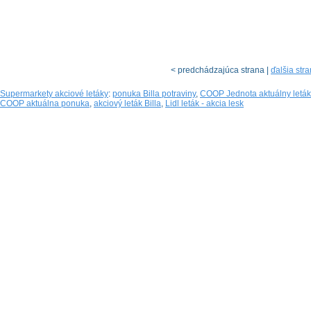
< predchádzajúca strana |
ďalšia str
Supermarkety akciové letáky
:
ponuka Billa potraviny
,
COOP Jednota aktuálny leták
COOP aktuálna ponuka
,
akciový leták Billa
,
Lidl leták - akcia lesk