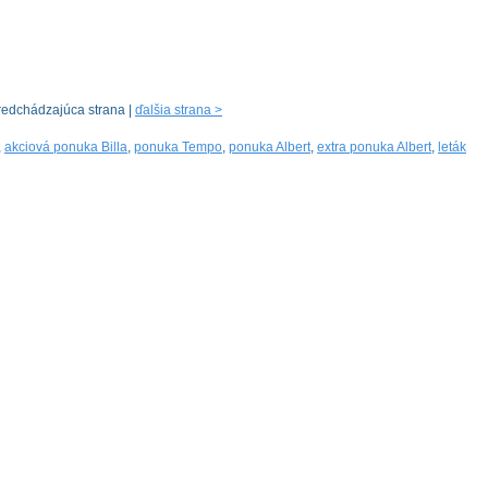
redchádzajúca strana |
ďalšia strana >
,
akciová ponuka Billa
,
ponuka Tempo
,
ponuka Albert
,
extra ponuka Albert
,
leták