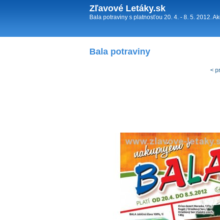
Zľavové Letáky.sk
Bala potraviny s platnosťou 20. 4. - 8. 5. 2012. 
Bala potraviny
< p