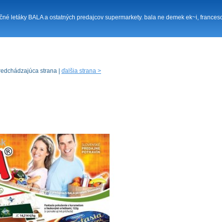
Akčné letáky BALA a ostatných predajcov supermarkety. bala ne demek ek~i, francesco
redchádzajúca strana |
ďalšia strana >