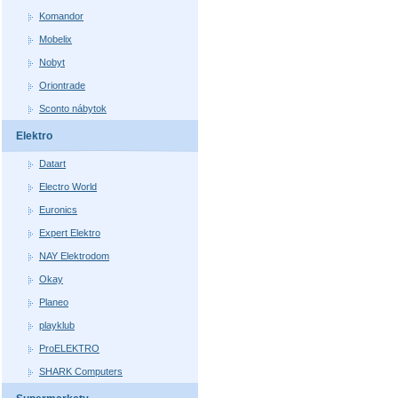
Komandor
Mobelix
Nobyt
Oriontrade
Sconto nábytok
Elektro
Datart
Electro World
Euronics
Expert Elektro
NAY Elektrodom
Okay
Planeo
playklub
ProELEKTRO
SHARK Computers