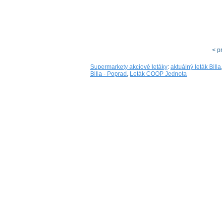
< p
Supermarkety akciové letáky
:
aktuálný leták Billa
Billa - Poprad
,
Leták COOP Jednota