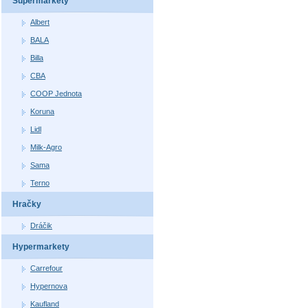
Supermarkety
Albert
BALA
Billa
CBA
COOP Jednota
Koruna
Lidl
Milk-Agro
Sama
Terno
Hračky
Dráčik
Hypermarkety
Carrefour
Hypernova
Kaufland