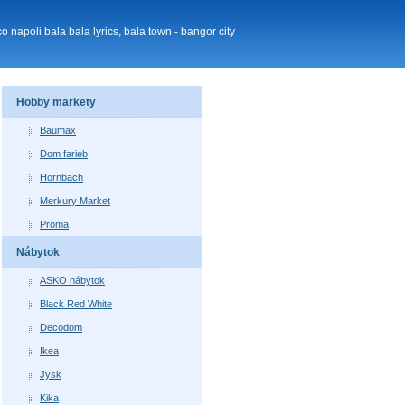
 napoli bala bala lyrics, bala town - bangor city
Hobby markety
Baumax
Dom farieb
Hornbach
Merkury Market
Proma
Nábytok
ASKO nábytok
Black Red White
Decodom
Ikea
Jysk
Kika