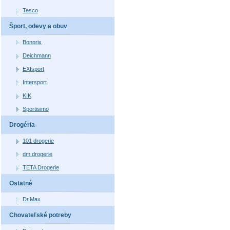
Tesco
Šport, odevy a obuv
Bonprix
Deichmann
EXIsport
Intersport
KIK
Sportisimo
Drogéria
101 drogerie
dm drogerie
TETA Drogerie
Ostatné
Dr.Max
Chovateľské potreby