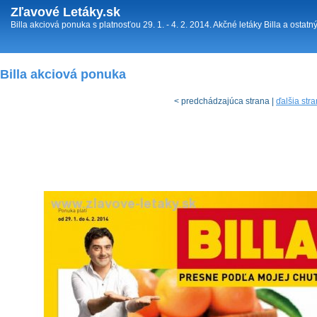
Zľavové Letáky.sk
Billa akciová ponuka s platnosťou 29. 1. - 4. 2. 2014. Akčné letáky Billa a ostatn
Billa akciová ponuka
< predchádzajúca strana |
ďalšia str