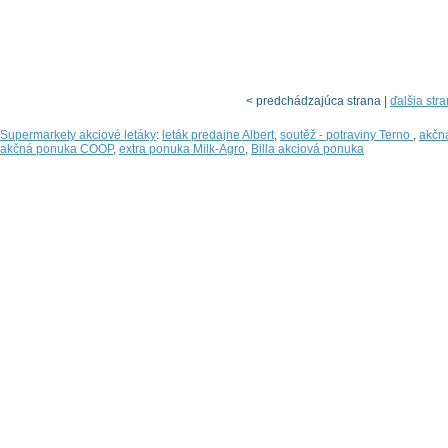
< predchádzajúca strana |
ďalšia str
Supermarkety akciové letáky
:
leták predajne Albert
,
soutěž - potraviny Terno
,
akčná
akčná ponuka COOP
,
extra ponuka Milk-Agro
,
Billa akciová ponuka