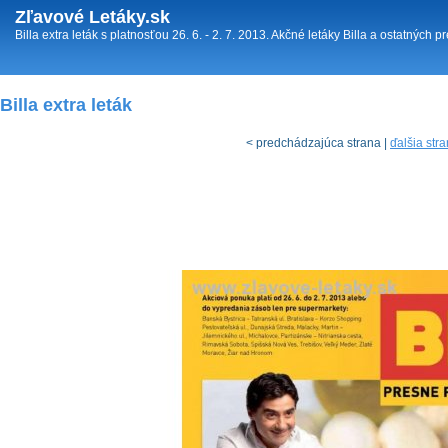
Zľavové Letáky.sk
Billa extra leták s platnosťou 26. 6. - 2. 7. 2013. Akčné letáky Billa a ostatných 
Billa extra leták
< predchádzajúca strana |
ďalšia str