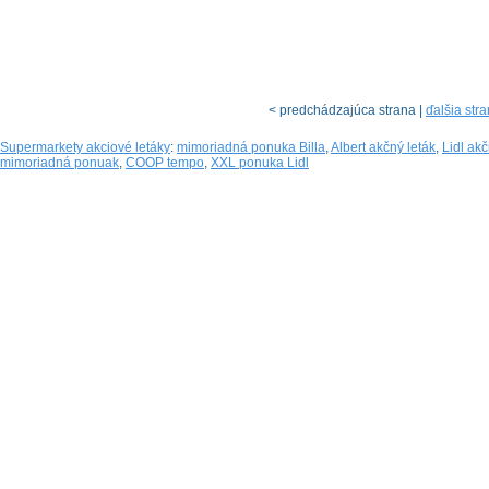
< predchádzajúca strana |
ďalšia str
Supermarkety akciové letáky
:
mimoriadná ponuka Billa
,
Albert akčný leták
,
Lidl ak
mimoriadná ponuak
,
COOP tempo
,
XXL ponuka Lidl