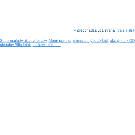
< predchádzajúca strana |
ďalšia str
Supermarkety akciové letáky
:
Albert ponuka
,
mimoriadný leták Lidl
,
akčný leták C
aktuálny Billa leták
,
akciový leták Lidl