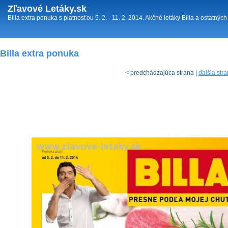
Zľavové Letáky.sk
Billa extra ponuka s platnosťou 5. 2. - 11. 2. 2014. Akčné letáky Billa a ostatných
Billa extra ponuka
< predchádzajúca strana |
ďalšia str