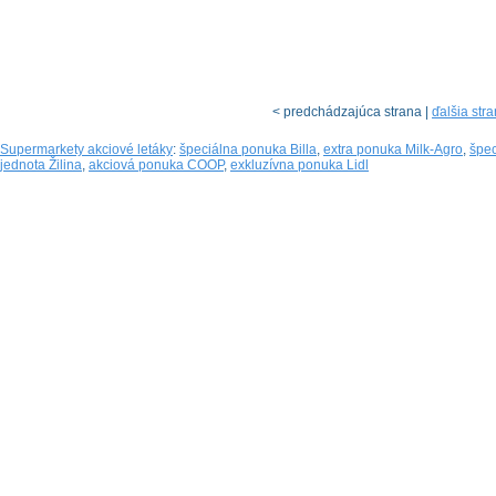
< predchádzajúca strana |
ďalšia str
Supermarkety akciové letáky
:
špeciálna ponuka Billa
,
extra ponuka Milk-Agro
,
špec
jednota Žilina
,
akciová ponuka COOP
,
exkluzívna ponuka Lidl