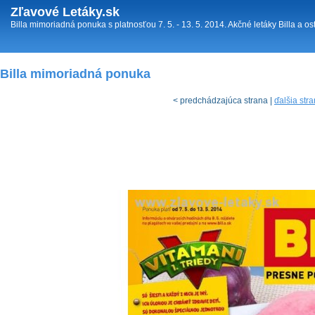
Zľavové Letáky.sk
Billa mimoriadná ponuka s platnosťou 7. 5. - 13. 5. 2014. Akčné letáky Billa a o
Billa mimoriadná ponuka
< predchádzajúca strana |
ďalšia str