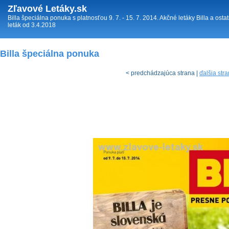
Zľavové Letáky.sk
Billa špeciálna ponuka s platnosťou 9. 7. - 15. 7. 2014. Akčné letáky Billa a ost
leták od 3.4.2018
Billa špeciálna ponuka
< predchádzajúca strana |
ďalšia str