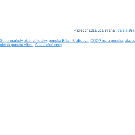
< predchádzajúca strana |
ďalšia str
Supermarkety akciové letáky
:
ponuka Billa - Bratislava
,
COOP extra ponuka
,
akciov
akčná ponuka Albert
,
Billa akčné ceny