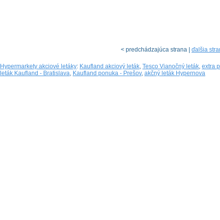
< predchádzajúca strana |
ďalšia str
Hypermarkety akciové letáky
:
Kaufland akciový leták
,
Tesco Vianočný leták
,
extra 
leták Kaufland - Bratislava
,
Kaufland ponuka - Prešov
,
akčný leták Hypernova