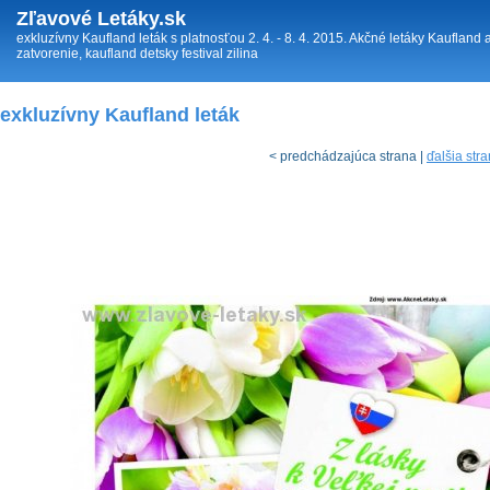
Zľavové Letáky.sk
exkluzívny Kaufland leták s platnosťou 2. 4. - 8. 4. 2015. Akčné letáky Kauflan
zatvorenie, kaufland detsky festival zilina
exkluzívny Kaufland leták
< predchádzajúca strana |
ďalšia str