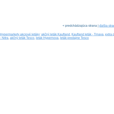
< predchádzajúca strana |
ďalšia str
Hypermarkety akciové letáky
:
akčný leták Kaufland
,
Kaufland leták - Trnava
,
extra 
- Nitra
,
akčný leták Tesco
,
leták Hypernova
,
leták predajne Tesco