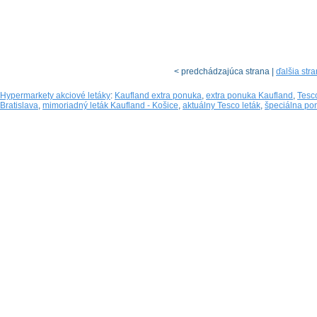
< predchádzajúca strana |
ďalšia str
Hypermarkety akciové letáky
:
Kaufland extra ponuka
,
extra ponuka Kaufland
,
Tesc
Bratislava
,
mimoriadný leták Kaufland - Košice
,
aktuálny Tesco leták
,
špeciálna po