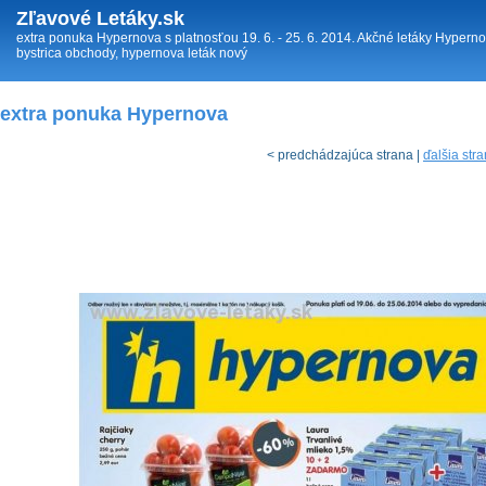
Zľavové Letáky.sk
extra ponuka Hypernova s platnosťou 19. 6. - 25. 6. 2014. Akčné letáky Hypern
bystrica obchody, hypernova leták nový
extra ponuka Hypernova
< predchádzajúca strana |
ďalšia str