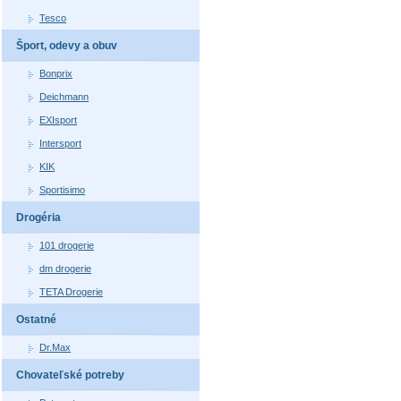
Tesco
Šport, odevy a obuv
Bonprix
Deichmann
EXIsport
Intersport
KIK
Sportisimo
Drogéria
101 drogerie
dm drogerie
TETA Drogerie
Ostatné
Dr.Max
Chovateľské potreby