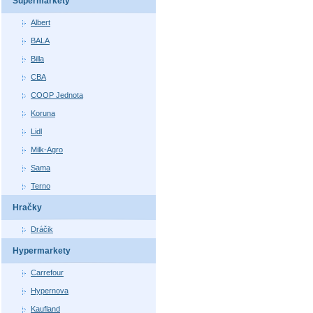
Supermarkety
Albert
BALA
Billa
CBA
COOP Jednota
Koruna
Lidl
Milk-Agro
Sama
Terno
Hračky
Dráčik
Hypermarkety
Carrefour
Hypernova
Kaufland