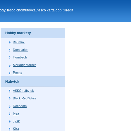
dy, tesco chomutovka, tesco karta dobit kredit
Hobby markety
Baumax
Dom farieb
Hornbach
Merkury Market
Proma
Nábytok
ASKO nábytok
Black Red White
Decodom
Ikea
Jysk
Kika