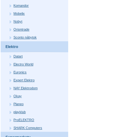
Komandor
Mobelix
Nobyt
Oriontrade
Sconto nábytok
Elektro
Datart
Electro World
Euronics
Expert Elektro
NAY Elektrodom
Okay
Planeo
playklub
ProELEKTRO
SHARK Computers