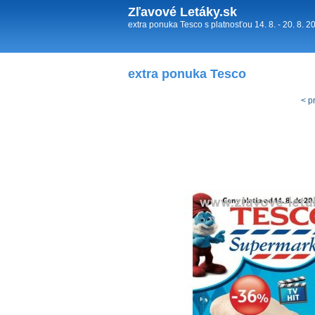
Zľavové Letáky.sk
extra ponuka Tesco s platnosťou 14. 8. - 20. 8. 
extra ponuka Tesco
< p