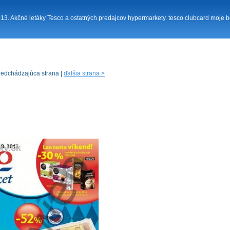
2013. Akčné letáky Tesco a ostatných predajcov hypermarkety. tesco clubcard moje bo
redchádzajúca strana |
ďalšia strana >