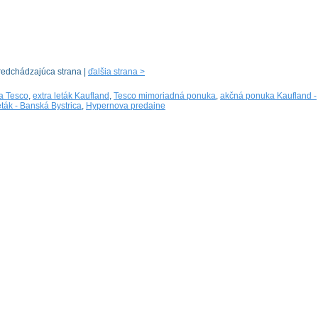
redchádzajúca strana |
ďalšia strana >
a Tesco
,
extra leták Kaufland
,
Tesco mimoriadná ponuka
,
akčná ponuka Kaufland -
eták - Banská Bystrica
,
Hypernova predajne