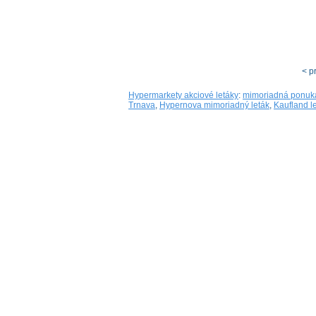
< p
Hypermarkety akciové letáky
:
mimoriadná ponuk
Trnava
,
Hypernova mimoriadný leták
,
Kaufland l