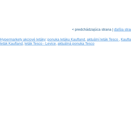
< predchádzajúca strana |
ďalšia str
Hypermarkety akciové letáky
:
ponuka letáku Kaufland
,
aktuální leták Tesco
,
Kaufla
leták Kaufland
,
leták Tesco - Levice
,
aktuálná ponuka Tesco