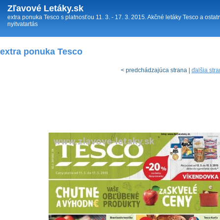
Zľavové Letáky.sk
extra ponuka Tesco s platnosťou 11. 3. - 17. 3. 2015. Akčné letáky Tesco a ostatn
nyitvatartás
extra ponuka Tesco
< predchádzajúca strana |
ďalšia str