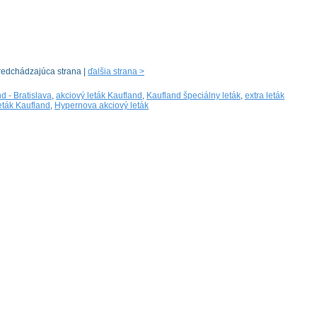
redchádzajúca strana |
ďalšia strana >
d - Bratislava
,
akciový leták Kaufland
,
Kaufland špeciálny leták
,
extra leták
eták Kaufland
,
Hypernova akciový leták