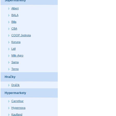
Supermarkety
Albert
BALA
Billa
CBA
COOP Jednota
Koruna
Lidl
Milk-Agro
Sama
Terno
Hračky
Dráčik
Hypermarkety
Carrefour
Hypernova
Kaufland