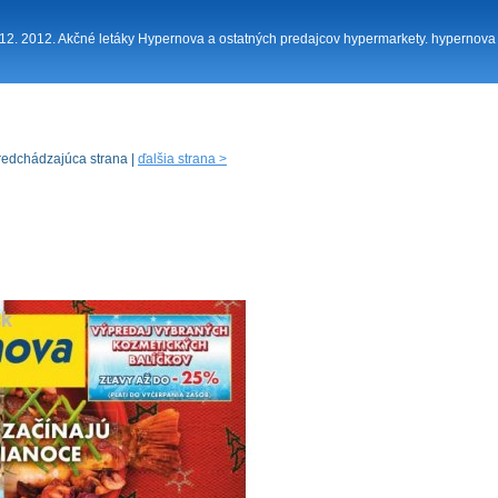
. 12. 2012. Akčné letáky Hypernova a ostatných predajcov hypermarkety. hypernova
redchádzajúca strana |
ďalšia strana >