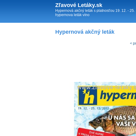
Zľavové Letáky.sk
Hypernová akčný leták s platnosťou 19. 12. - 25
hypernova leták víno
Hypernová akčný leták
< p