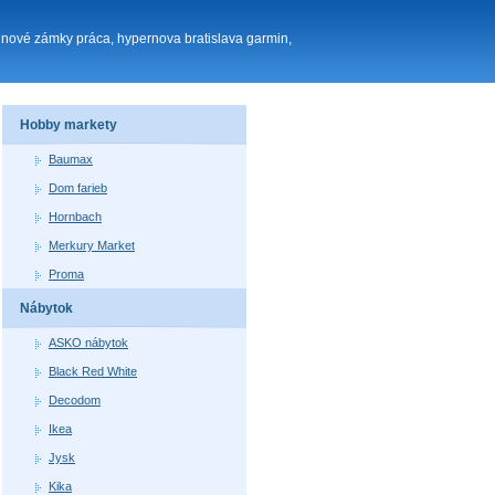
 nové zámky práca, hypernova bratislava garmin,
Hobby markety
Baumax
Dom farieb
Hornbach
Merkury Market
Proma
Nábytok
ASKO nábytok
Black Red White
Decodom
Ikea
Jysk
Kika