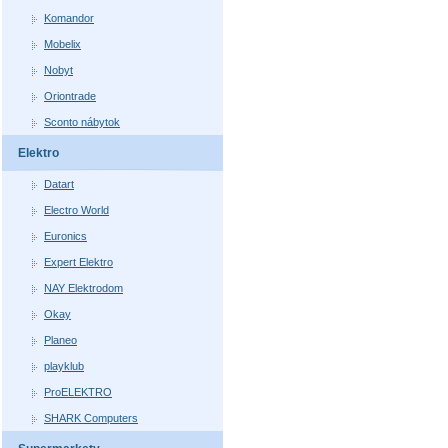
Komandor
Mobelix
Nobyt
Oriontrade
Sconto nábytok
Elektro
Datart
Electro World
Euronics
Expert Elektro
NAY Elektrodom
Okay
Planeo
playklub
ProELEKTRO
SHARK Computers