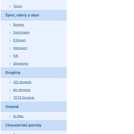
Tesco
Šport, odevy a obuv
Bonprix
Deichmann
EXIsport
Intersport
KIK
Sportisimo
Drogéria
101 drogerie
dm drogerie
TETA Drogerie
Ostatné
Dr.Max
Chovateľské potreby