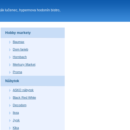
ták lučenec, hypernova hodonín bistro,
Hobby markety
Baumax
Dom farieb
Hornbach
Merkury Market
Proma
Nábytok
ASKO nábytok
Black Red White
Decodom
Ikea
Jysk
Kika