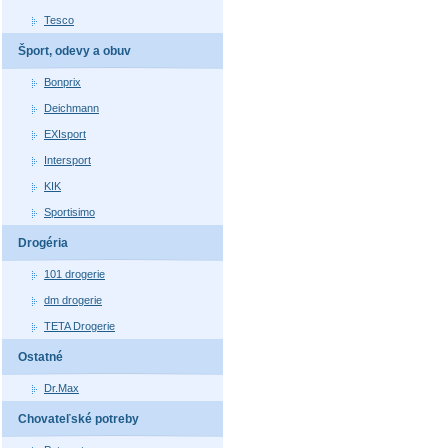
Tesco
Šport, odevy a obuv
Bonprix
Deichmann
EXIsport
Intersport
KIK
Sportisimo
Drogéria
101 drogerie
dm drogerie
TETA Drogerie
Ostatné
Dr.Max
Chovateľské potreby