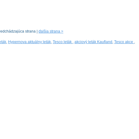
redchádzajúca strana |
ďalšia strana >
eták
,
Hypernova aktuálny leták
,
Tesco leták
,
akciový leták Kaufland
,
Tesco akce
,