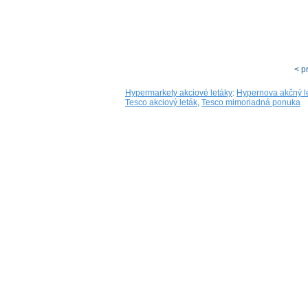
< p
Hypermarkety akciové letáky
:
Hypernova akčný l
Tesco akciový leták
,
Tesco mimoriadná ponuka