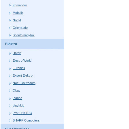
Komandor
Mobelix
Nobyt
Oriontrade
Sconto nábytok
Elektro
Datart
Electro World
Euronics
Expert Elektro
NAY Elektrodom
Okay
Planeo
playklub
ProELEKTRO
SHARK Computers