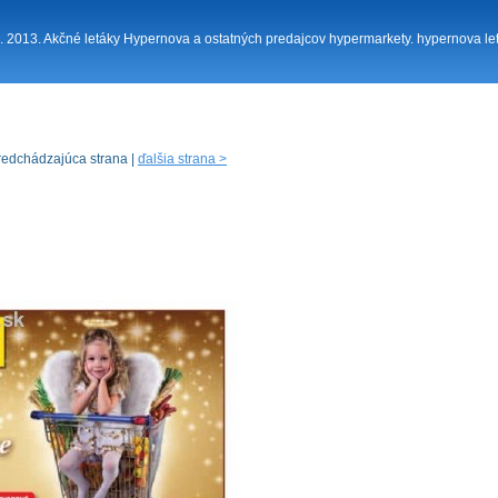
11. 2013. Akčné letáky Hypernova a ostatných predajcov hypermarkety. hypernova le
redchádzajúca strana |
ďalšia strana >