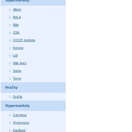
Supermarkety
Albert
BALA
Billa
CBA
COOP Jednota
Koruna
Lidl
Milk-Agro
Sama
Terno
Hračky
Dráčik
Hypermarkety
Carrefour
Hypernova
Kaufland