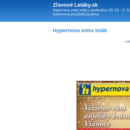
Zľavové Letáky.sk
Hypernova extra leták s platnosťou 30. 10. - 5. 
hypernova považská bystrica
Hypernova extra leták
< p