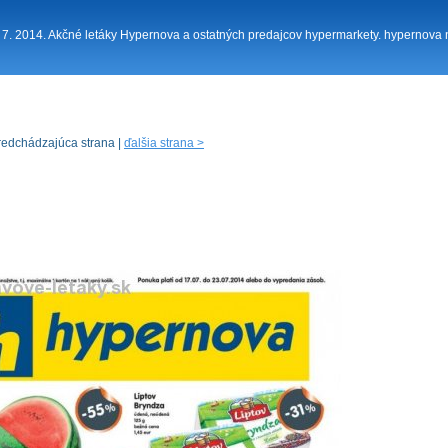
. 7. 2014. Akčné letáky Hypernova a ostatných predajcov hypermarkety. hypernova
redchádzajúca strana |
ďalšia strana >