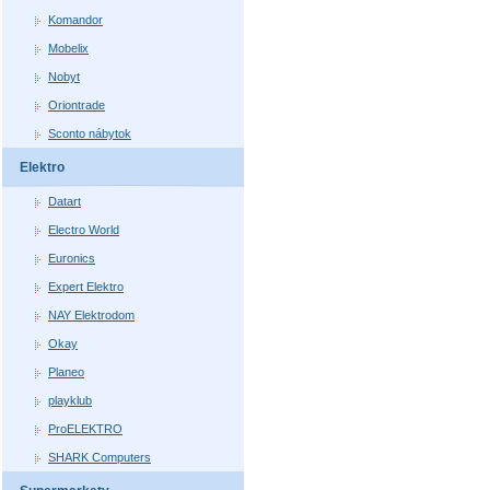
Komandor
Mobelix
Nobyt
Oriontrade
Sconto nábytok
Elektro
Datart
Electro World
Euronics
Expert Elektro
NAY Elektrodom
Okay
Planeo
playklub
ProELEKTRO
SHARK Computers