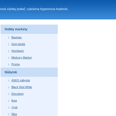
 nové zámky potlač, cukrárna hypernova hodonín,
Hobby markety
Baumax
Dom farieb
Hornbach
Merkury Market
Proma
Nábytok
ASKO nábytok
Black Red White
Decodom
Ikea
Jysk
Kika