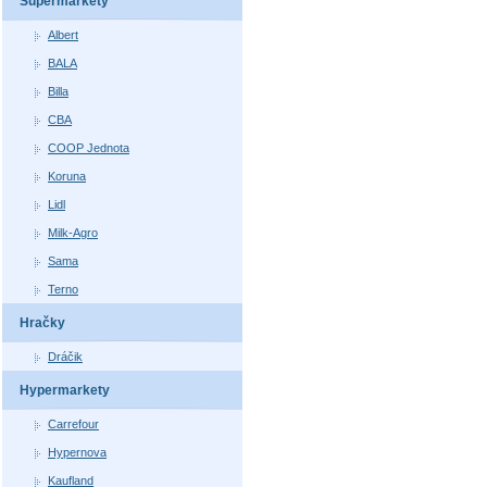
Supermarkety
Albert
BALA
Billa
CBA
COOP Jednota
Koruna
Lidl
Milk-Agro
Sama
Terno
Hračky
Dráčik
Hypermarkety
Carrefour
Hypernova
Kaufland