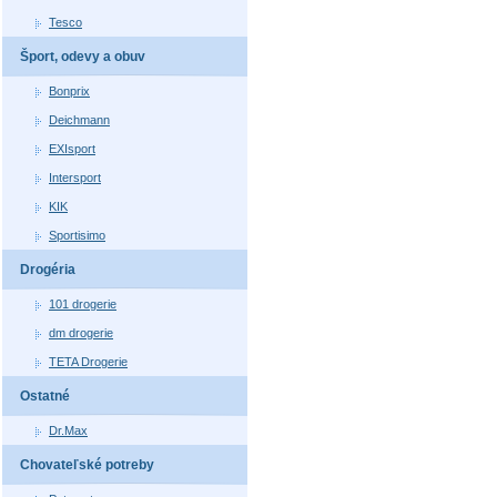
Tesco
Šport, odevy a obuv
Bonprix
Deichmann
EXIsport
Intersport
KIK
Sportisimo
Drogéria
101 drogerie
dm drogerie
TETA Drogerie
Ostatné
Dr.Max
Chovateľské potreby