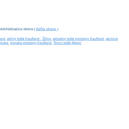
redchádzajúca strana |
ďalšia strana >
land
,
akčný leták Kaufland - Žilina
,
aktuálny leták predajny Kaufland
,
akciová
onuka
,
ponuka predajny Kaufland
,
Tesco leták Marec