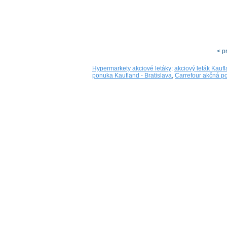
< p
Hypermarkety akciové letáky
:
akciový leták Kauf
ponuka Kaufland - Bratislava
,
Carrefour akčná p