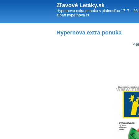
Zľavové Letáky.sk
Hypernova extra ponuka s platnosťou 17. 7. - 23
albert hypernova cz
Hypernova extra ponuka
< p