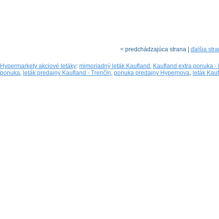
< predchádzajúca strana |
ďalšia str
Hypermarkety akciové letáky
:
mimoriadný leták Kaufland
,
Kaufland extra ponuka - 
ponuka
,
leták predajny Kaufland - Trenčín
,
ponuka predajny Hypernova
,
leták Kauf