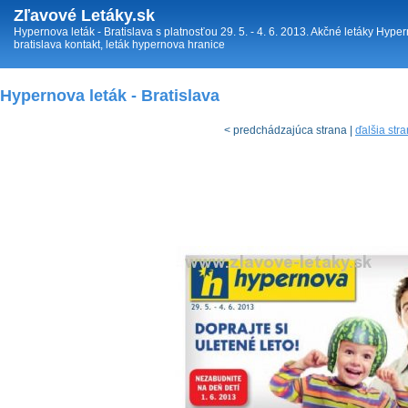
Zľavové Letáky.sk
Hypernova leták - Bratislava s platnosťou 29. 5. - 4. 6. 2013. Akčné letáky Hy
bratislava kontakt, leták hypernova hranice
Hypernova leták - Bratislava
< predchádzajúca strana |
ďalšia str