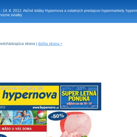
 - 14. 8. 2012. Akčné letáky Hypernova a ostatných predajcov hypermarkety. hyper
nocne sviatky
redchádzajúca strana |
ďalšia strana >