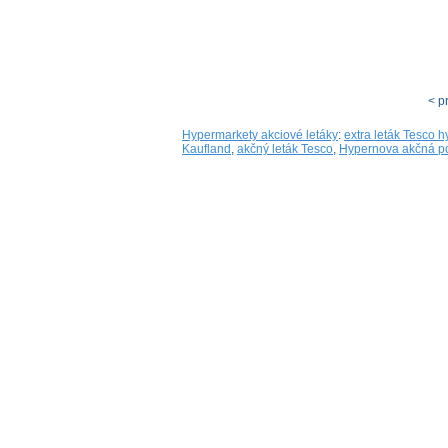
< p
Hypermarkety akciové letáky
:
extra leták Tesco 
Kaufland
,
akčný leták Tesco
,
Hypernova akčná p