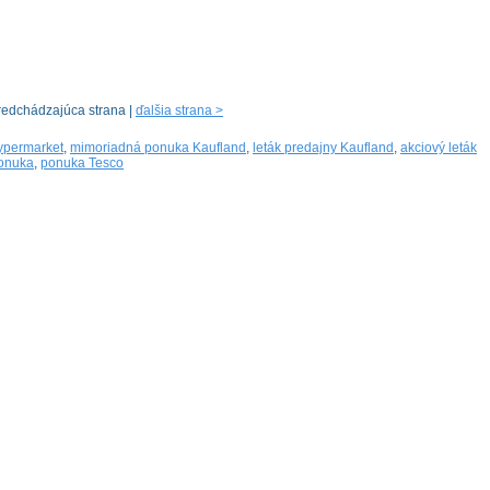
redchádzajúca strana |
ďalšia strana >
hypermarket
,
mimoriadná ponuka Kaufland
,
leták predajny Kaufland
,
akciový leták
onuka
,
ponuka Tesco