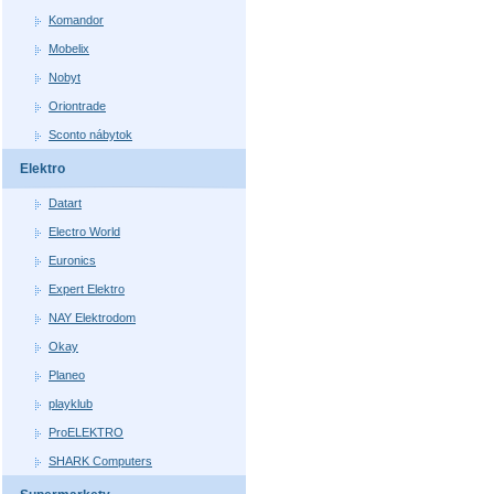
Komandor
Mobelix
Nobyt
Oriontrade
Sconto nábytok
Elektro
Datart
Electro World
Euronics
Expert Elektro
NAY Elektrodom
Okay
Planeo
playklub
ProELEKTRO
SHARK Computers