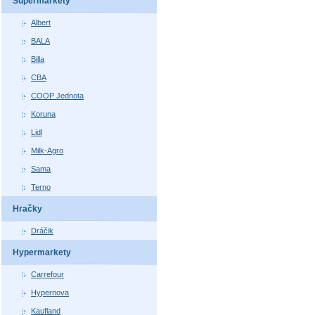
Supermarkety
Albert
BALA
Billa
CBA
COOP Jednota
Koruna
Lidl
Milk-Agro
Sama
Terno
Hračky
Dráčik
Hypermarkety
Carrefour
Hypernova
Kaufland