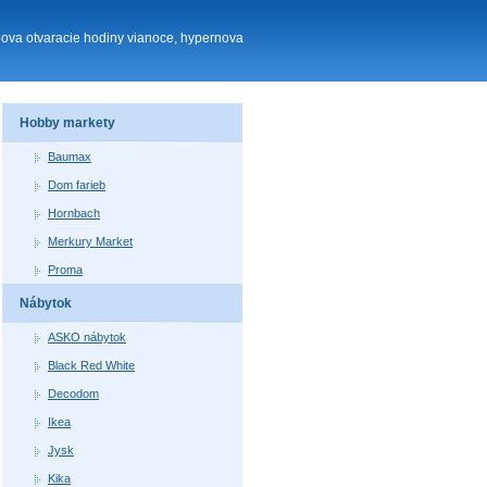
nova otvaracie hodiny vianoce, hypernova
Hobby markety
Baumax
Dom farieb
Hornbach
Merkury Market
Proma
Nábytok
ASKO nábytok
Black Red White
Decodom
Ikea
Jysk
Kika