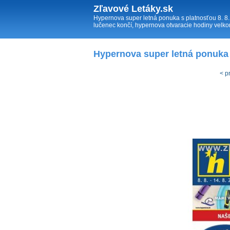
Zľavové Letáky.sk
Hypernova super letná ponuka s platnosťou 8. 8.
lučenec končí, hypernova otvaracie hodiny velko
Hypernova super letná ponuka
< p