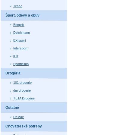
Tesco
Šport, odevy a obuv
Bonprix
Deichmann
EXIsport
Intersport
KIK
Sportisimo
Drogéria
101 drogerie
dm drogerie
TETA Drogerie
Ostatné
Dr.Max
Chovateľské potreby