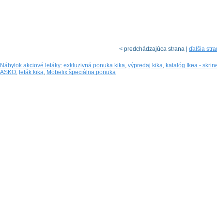
< predchádzajúca strana |
ďalšia str
Nábytok akciové letáky
:
exkluzivná ponuka kika
,
výpredaj kika
,
katalóg Ikea - skri
ASKO
,
leták kika
,
Möbelix špeciálna ponuka