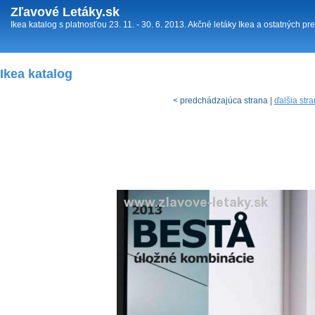
Zľavové Letáky.sk
Ikea katalog s platnosťou 23. 11. - 30. 6. 2013. Akčné letáky Ikea a ostatných pr
Ikea katalog
< predchádzajúca strana |
ďalšia str