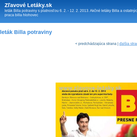
Zľavové Letáky.sk
leták Billa potraviny s platnosťou 6. 2. - 12. 2. 2013. Akčné letáky Billa a ostat
praca billa hlohovec
leták Billa potraviny
< predchádzajúca strana |
ďalšia str