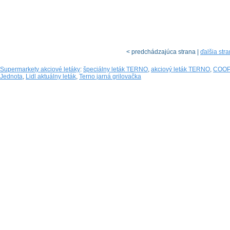
< predchádzajúca strana |
ďalšia str
Supermarkety akciové letáky
:
špeciálny leták TERNO
,
akciový leták TERNO
,
COOP 
Jednota
,
Lidl aktuálny leták
,
Terno jarná grilovačka