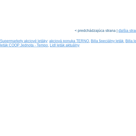
< predchádzajúca strana |
ďalšia str
Supermarkety akciové letáky
:
akciová ponuka TERNO
,
Billa špeciálny leták
,
Billa 
leták COOP Jednota - Tempo
,
Lidl leták aktuálny