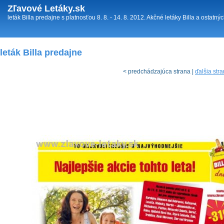
Zľavové Letáky.sk
leták Billa predajne s platnosťou 8. 8. - 14. 8. 2012. Akčné letáky Billa a ostat
leták Billa predajne
< predchádzajúca strana |
ďalšia str