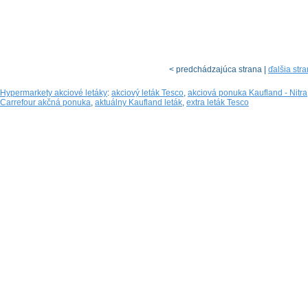
< predchádzajúca strana |
ďalšia str
Hypermarkety akciové letáky
:
akciový leták Tesco
,
akciová ponuka Kaufland - Nitra
Carrefour akčná ponuka
,
aktuálny Kaufland leták
,
extra leták Tesco