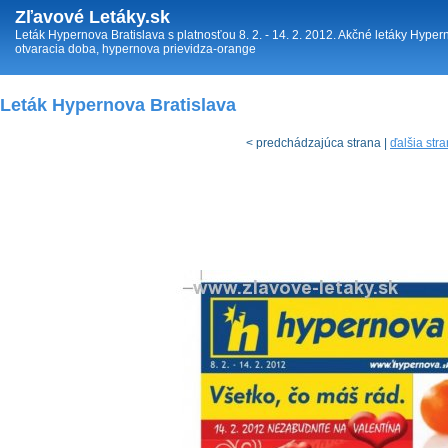
Zľavové Letáky.sk
Leták Hypernova Bratislava s platnosťou 8. 2. - 14. 2. 2012. Akčné letáky Hyp
otvaracia doba, hypernova prievidza-orange
Leták Hypernova Bratislava
< predchádzajúca strana |
ďalšia str