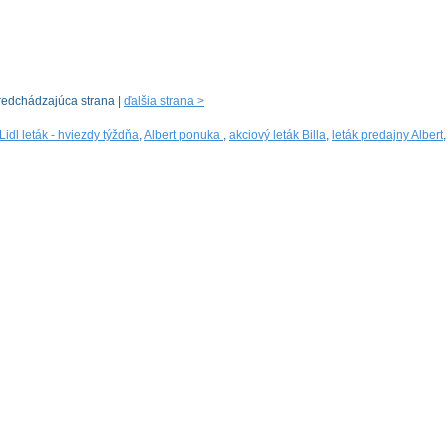
redchádzajúca strana |
ďalšia strana >
Lidl leták - hviezdy týždňa
,
Albert ponuka
,
akciový leták Billa
,
leták predajny Albert
,