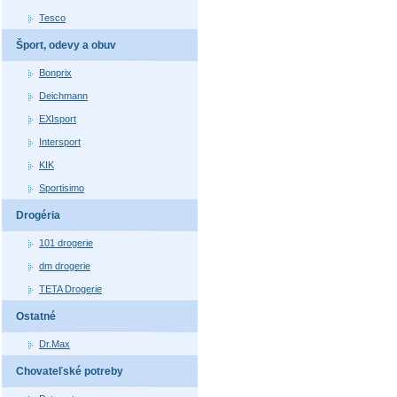
Tesco
Šport, odevy a obuv
Bonprix
Deichmann
EXIsport
Intersport
KIK
Sportisimo
Drogéria
101 drogerie
dm drogerie
TETA Drogerie
Ostatné
Dr.Max
Chovateľské potreby