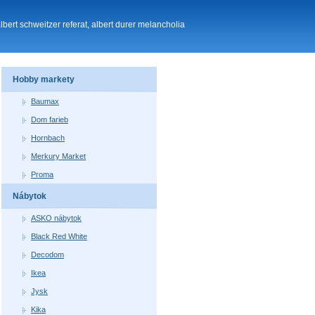
albert schweitzer referat, albert durer melancholia
Hobby markety
Baumax
Dom farieb
Hornbach
Merkury Market
Proma
Nábytok
ASKO nábytok
Black Red White
Decodom
Ikea
Jysk
Kika