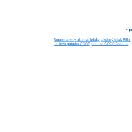
< p
Supermarkety akciové letáky
:
akciový leták Billa
,
akciová ponuka COOP
,
ponuka COOP Jednota