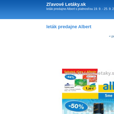
Zľavové Letáky.sk
leták predajne Albert s platnosťou 19. 9. - 25. 9.
leták predajne Albert
< p