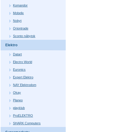
Komandor
Mobelix
Nobyt
Oriontrade
Sconto nábytok
Elektro
Datart
Electro World
Euronics
Expert Elektro
NAY Elektrodom
Okay
Planeo
playklub
ProELEKTRO
SHARK Computers