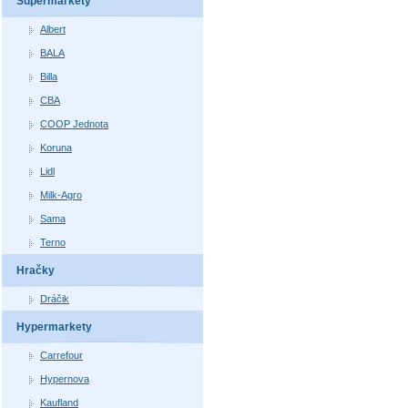
Supermarkety
Albert
BALA
Billa
CBA
COOP Jednota
Koruna
Lidl
Milk-Agro
Sama
Terno
Hračky
Dráčik
Hypermarkety
Carrefour
Hypernova
Kaufland