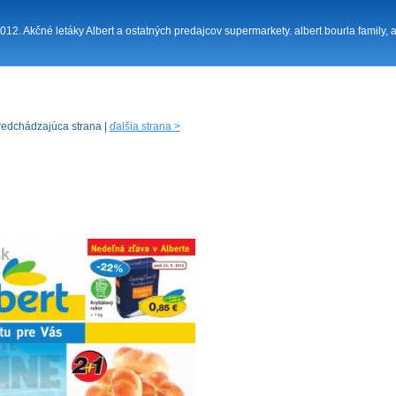
 2012. Akčné letáky Albert a ostatných predajcov supermarkety. albert bourla family, 
redchádzajúca strana |
ďalšia strana >