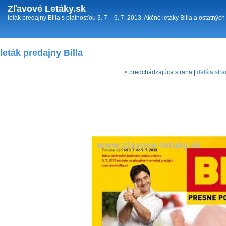
Zľavové Letáky.sk
leták predajny Billa s platnosťou 3. 7. - 9. 7. 2013. Akčné letáky Billa a ostatný
leták predajny Billa
< predchádzajúca strana |
ďalšia str