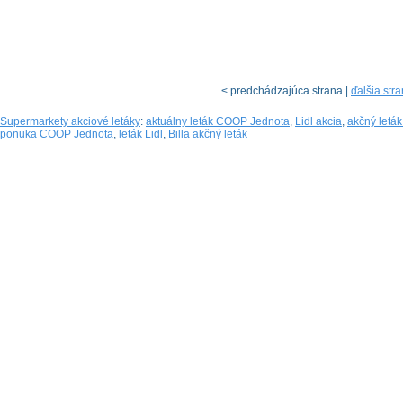
< predchádzajúca strana |
ďalšia str
Supermarkety akciové letáky
:
aktuálny leták COOP Jednota
,
Lidl akcia
,
akčný letá
ponuka COOP Jednota
,
leták Lidl
,
Billa akčný leták