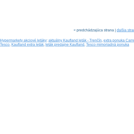
< predchádzajúca strana |
ďalšia str
Hypermarkety akciové letáky
:
aktuálny Kaufland leták - Trenčín
,
extra ponuka Carr
Tesco
,
Kaufland extra leták
,
leták predajne Kaufland
,
Tesco mimoriadná ponuka