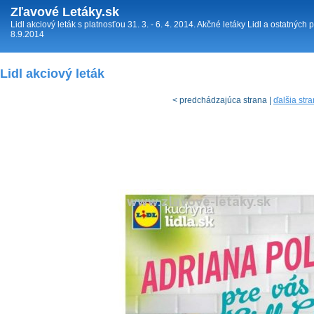
Zľavové Letáky.sk
Lidl akciový leták s platnosťou 31. 3. - 6. 4. 2014. Akčné letáky Lidl a ostatných
8.9.2014
Lidl akciový leták
< predchádzajúca strana |
ďalšia str