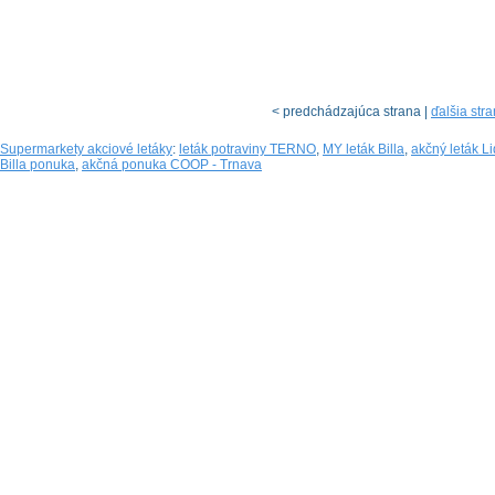
< predchádzajúca strana |
ďalšia str
Supermarkety akciové letáky
:
leták potraviny TERNO
,
MY leták Billa
,
akčný leták Li
Billa ponuka
,
akčná ponuka COOP - Trnava