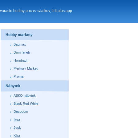
tvaracie hodiny pocas sviatkov, lidl plus app
Hobby markety
Baumax
Dom farieb
Hornbach
Merkury Market
Proma
Nábytok
ASKO nábytok
Black Red White
Decodom
Ikea
Jysk
Kika