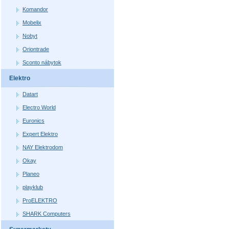
Komandor
Mobelix
Nobyt
Oriontrade
Sconto nábytok
Elektro
Datart
Electro World
Euronics
Expert Elektro
NAY Elektrodom
Okay
Planeo
playklub
ProELEKTRO
SHARK Computers