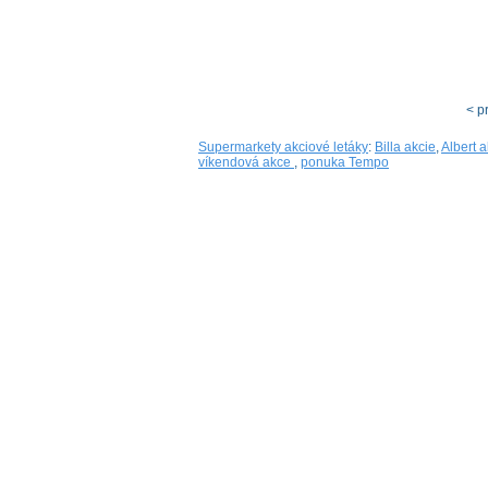
< p
Supermarkety akciové letáky
:
Billa akcie
,
Albert a
víkendová akce
,
ponuka Tempo