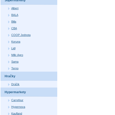
Supermarkety
Albert
BALA
Billa
CBA
COOP Jednota
Koruna
Lidl
Milk-Agro
Sama
Terno
Hračky
Dráčik
Hypermarkety
Carrefour
Hypernova
Kaufland