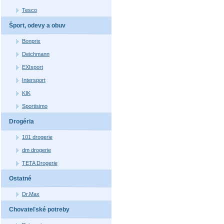
Tesco
Šport, odevy a obuv
Bonprix
Deichmann
EXIsport
Intersport
KIK
Sportisimo
Drogéria
101 drogerie
dm drogerie
TETA Drogerie
Ostatné
Dr.Max
Chovateľské potreby