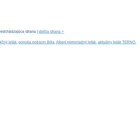
redchádzajúca strana |
ďalšia strana >
kčný leták
,
ponuka potravin Billa
,
Albert mimoriadný leták
,
aktuálny leták TERNO
,