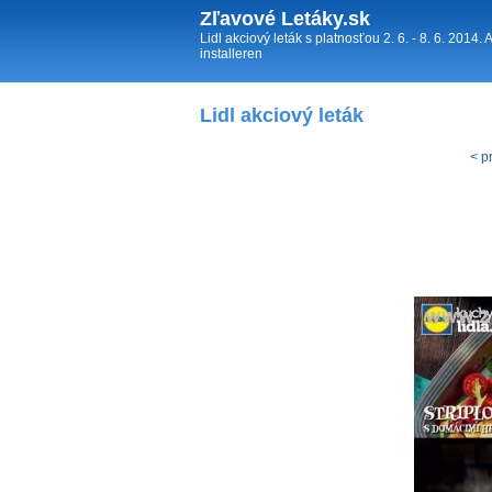
Zľavové Letáky.sk
Lidl akciový leták s platnosťou 2. 6. - 8. 6. 2014.
installeren
Lidl akciový leták
< p