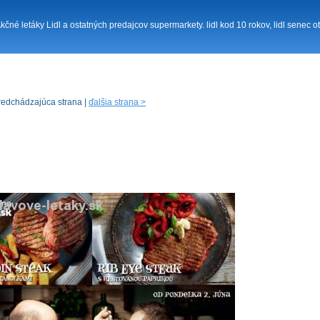
 Akčné letáky Lidl a ostatných predajcov supermarkety. lidl kod 10 rokov, lidl senec o
redchádzajúca strana |
ďalšia strana >