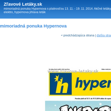
Zľavové Letáky.sk
mimoriadná ponuka Hypernova s platnosťou 13. 11. - 19. 11. 2014. Akčné leták
elektro, hypernova jihlava leták
mimoriadná ponuka Hypernova
< predchádzajúca strana |
ďalšia str