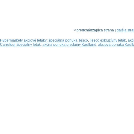
< predchádzajúca strana |
ďalšia str
Hypermarkety akciové letáky
:
špeciálna ponuka Tesco
,
Tesco exkluzívny leták
,
akč
Carrefour špeciálny leták
,
akčná ponuka predajny Kaufland
,
akciová ponuka Kaufl