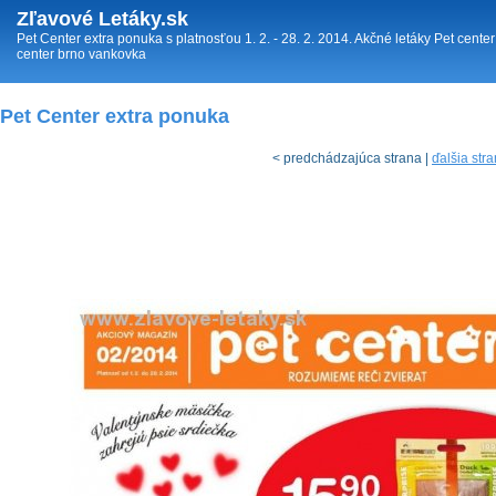
Zľavové Letáky.sk
Pet Center extra ponuka s platnosťou 1. 2. - 28. 2. 2014. Akčné letáky Pet cente
center brno vankovka
Pet Center extra ponuka
< predchádzajúca strana |
ďalšia str