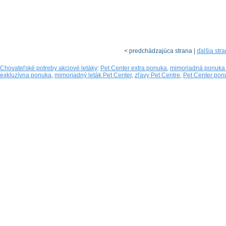
< predchádzajúca strana |
ďalšia str
Chovateľské potreby akciové letáky
:
Pet Center extra ponuka
,
mimoriadná ponuka 
exkluzívna ponuka
,
mimoriadný leták Pet Center
,
zľavy Pet Centre
,
Pet Center pon