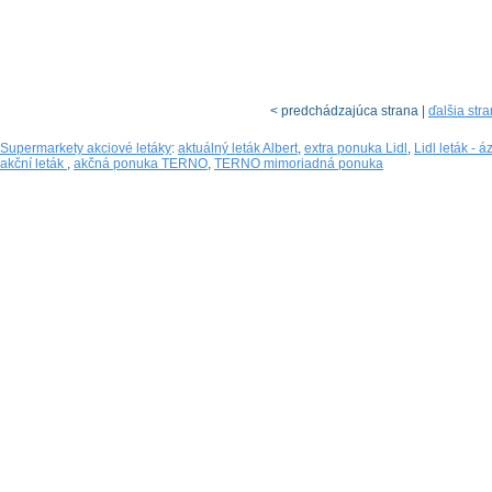
< predchádzajúca strana |
ďalšia str
Supermarkety akciové letáky
:
aktuálný leták Albert
,
extra ponuka Lidl
,
Lidl leták - á
akční leták
,
akčná ponuka TERNO
,
TERNO mimoriadná ponuka