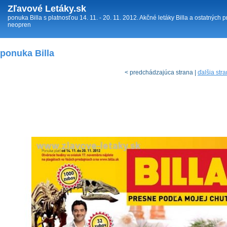
Zľavové Letáky.sk
ponuka Billa s platnosťou 14. 11. - 20. 11. 2012. Akčné letáky Billa a ostatných p
neopren
ponuka Billa
< predchádzajúca strana |
ďalšia str