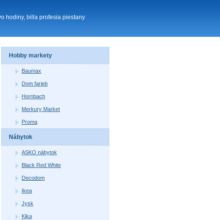
vo hodiny, billa profesia piestany
Hobby markety
Baumax
Dom farieb
Hornbach
Merkury Market
Proma
Nábytok
ASKO nábytok
Black Red White
Decodom
Ikea
Jysk
Kika