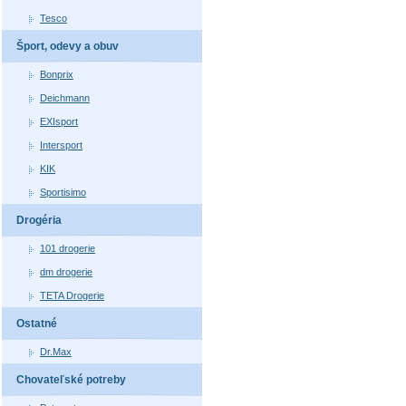
Tesco
Šport, odevy a obuv
Bonprix
Deichmann
EXIsport
Intersport
KIK
Sportisimo
Drogéria
101 drogerie
dm drogerie
TETA Drogerie
Ostatné
Dr.Max
Chovateľské potreby