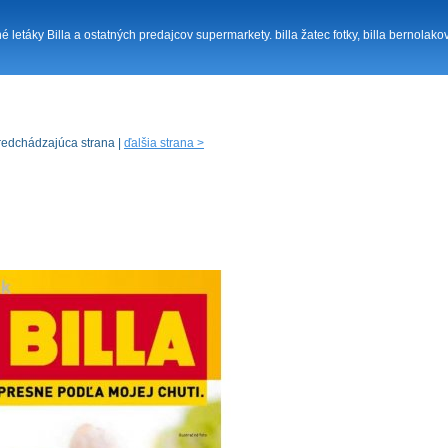
né letáky Billa a ostatných predajcov supermarkety. billa žatec fotky, billa bernolako
redchádzajúca strana |
ďalšia strana >