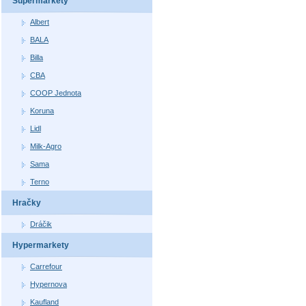
Supermarkety
Albert
BALA
Billa
CBA
COOP Jednota
Koruna
Lidl
Milk-Agro
Sama
Terno
Hračky
Dráčik
Hypermarkety
Carrefour
Hypernova
Kaufland