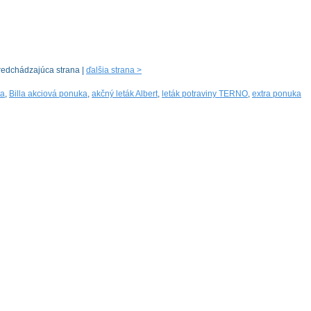
redchádzajúca strana |
ďalšia strana >
ta
,
Billa akciová ponuka
,
akčný leták Albert
,
leták potraviny TERNO
,
extra ponuka