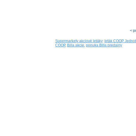
< p
Supermarkety akciové letáky
:
leták COOP Jedno
COOP
,
Billa akcie
,
ponuka Billa predajny