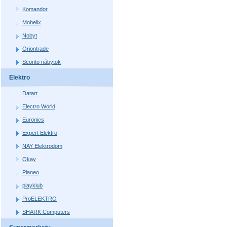
Komandor
Mobelix
Nobyt
Oriontrade
Sconto nábytok
Elektro
Datart
Electro World
Euronics
Expert Elektro
NAY Elektrodom
Okay
Planeo
playklub
ProELEKTRO
SHARK Computers