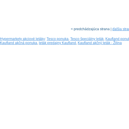
< predchádzajúca strana |
ďalšia str
Hypermarkety akciové letáky
:
Tesco ponuka
,
Tesco špeciálny leták
,
Kaufland ponuk
Kaufland akčná ponuka
,
leták predajny Kaufland
,
Kaufland akčný leták - Žilina