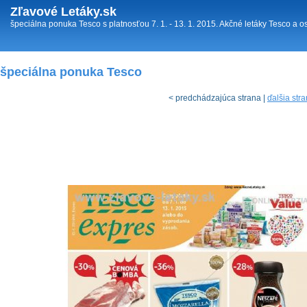
Zľavové Letáky.sk
špeciálna ponuka Tesco s platnosťou 7. 1. - 13. 1. 2015. Akčné letáky Tesco a o
špeciálna ponuka Tesco
< predchádzajúca strana |
ďalšia str