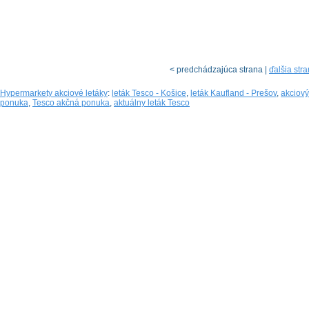
< predchádzajúca strana |
ďalšia str
Hypermarkety akciové letáky
:
leták Tesco - Košice
,
leták Kaufland - Prešov
,
akciový
ponuka
,
Tesco akčná ponuka
,
aktuálny leták Tesco