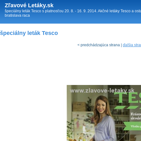
Zľavové Letáky.sk
špeciálny leták Tesco s platnosťou 20. 8. - 16. 9. 2014. Akčné letáky Tesco a os
bratislava raca
špeciálny leták Tesco
< predchádzajúca strana |
ďalšia str