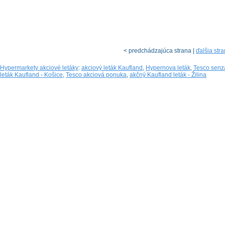
< predchádzajúca strana |
ďalšia str
Hypermarkety akciové letáky
:
akciový leták Kaufland
,
Hypernova leták
,
Tesco senz
leták Kaufland - Košice
,
Tesco akciová ponuka
,
akčný Kaufland leták - Žilina