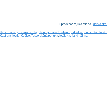
< predchádzajúca strana |
ďalšia str
Hypermarkety akciové letáky
:
akčná ponuka Kaufland
,
aktuálna ponuka Kaufland - 
Kaufland leták - Košice
,
Tesco akčná ponuka
,
leták Kaufland - Žilina