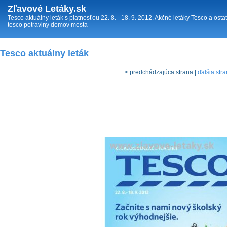
Zľavové Letáky.sk
Tesco aktuálny leták s platnosťou 22. 8. - 18. 9. 2012. Akčné letáky Tesco a os
tesco potraviny domov mesta
Tesco aktuálny leták
< predchádzajúca strana |
ďalšia str