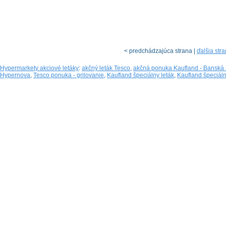
< predchádzajúca strana |
ďalšia str
Hypermarkety akciové letáky
:
akčný leták Tesco
,
akčná ponuka Kaufland - Banská 
Hypernova
,
Tesco ponuka - grilovanie
,
Kaufland špeciálny leták
,
Kaufland špeciáln