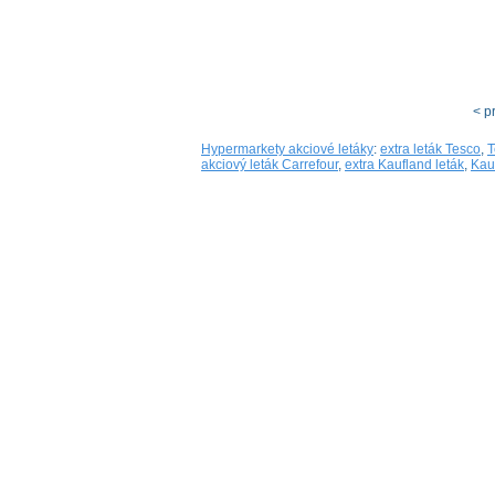
< p
Hypermarkety akciové letáky
:
extra leták Tesco
,
T
akciový leták Carrefour
,
extra Kaufland leták
,
Kau