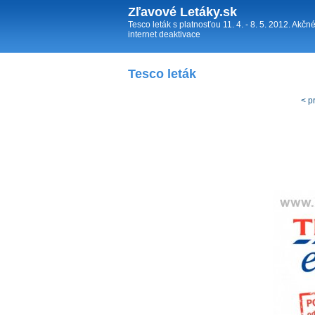
Zľavové Letáky.sk
Tesco leták s platnosťou 11. 4. - 8. 5. 2012. Akč
internet deaktivace
Tesco leták
< p