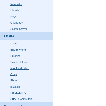
Komandor
Mobelix
Nobyt
Oriontrade
Sconto nábytok
Elektro
Datart
Electro World
Euronics
Expert Elektro
NAY Elektrodom
Okay
Planeo
playklub
ProELEKTRO
SHARK Computers