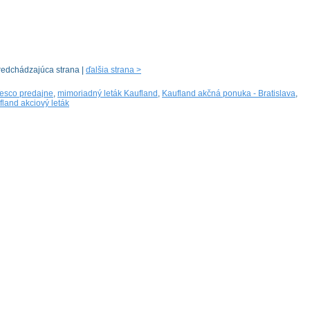
redchádzajúca strana |
ďalšia strana >
esco predajne
,
mimoriadný leták Kaufland
,
Kaufland akčná ponuka - Bratislava
,
fland akciový leták