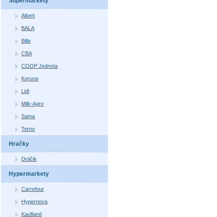
Supermarkety
Albert
BALA
Billa
CBA
COOP Jednota
Koruna
Lidl
Milk-Agro
Sama
Terno
Hračky
Dráčik
Hypermarkety
Carrefour
Hypernova
Kaufland