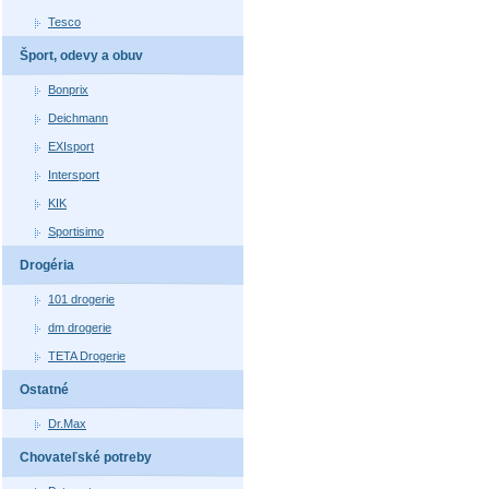
Tesco
Šport, odevy a obuv
Bonprix
Deichmann
EXIsport
Intersport
KIK
Sportisimo
Drogéria
101 drogerie
dm drogerie
TETA Drogerie
Ostatné
Dr.Max
Chovateľské potreby