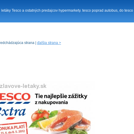
né letáky Tesco a ostatných predajcov hypermarkety. tesco poprad autobus, do tesco l
redchádzajúca strana |
ďalšia strana >