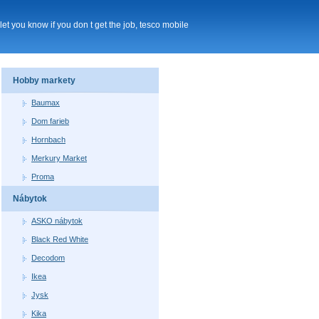
et you know if you don t get the job, tesco mobile
Hobby markety
Baumax
Dom farieb
Hornbach
Merkury Market
Proma
Nábytok
ASKO nábytok
Black Red White
Decodom
Ikea
Jysk
Kika