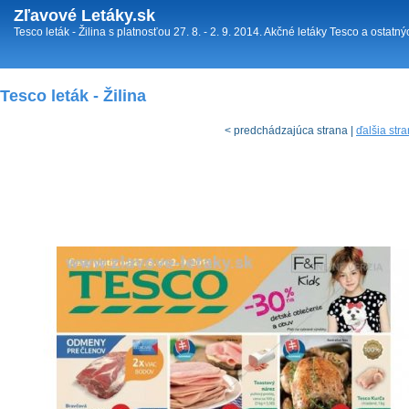
Zľavové Letáky.sk
Tesco leták - Žilina s platnosťou 27. 8. - 2. 9. 2014. Akčné letáky Tesco a ostat
Tesco leták - Žilina
< predchádzajúca strana |
ďalšia str