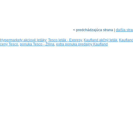
< predchádzajúca strana |
ďalšia str
Hypermarkety akciové letáky
:
Tesco leták - Expresy
,
Kaufland akčný leták
,
Kaufland
ceny Tesco
,
ponuka Tesco - Žilina
,
extra ponuka predajny Kaufland