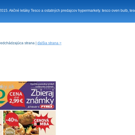
. 2015. Akčné letáky Tesco a ostatných predajcov hypermarkety. tesco oven bulb, tesc
redchádzajúca strana |
ďalšia strana >