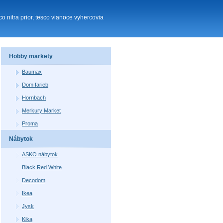
o nitra prior, tesco vianoce vyhercovia
Hobby markety
Baumax
Dom farieb
Hornbach
Merkury Market
Proma
Nábytok
ASKO nábytok
Black Red White
Decodom
Ikea
Jysk
Kika