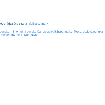
redchádzajúca strana |
ďalšia strana >
 ponuka
,
mimoriadná ponuka Carrefour
,
leták hypermarket Tesco
,
akciová ponuka
,
mimořádný leták Hypernova