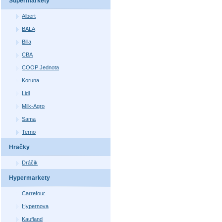
Supermarkety
Albert
BALA
Billa
CBA
COOP Jednota
Koruna
Lidl
Milk-Agro
Sama
Terno
Hračky
Dráčik
Hypermarkety
Carrefour
Hypernova
Kaufland