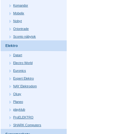
Komandor
Mobelix
Nobyt
Oriontrade
Sconto nábytok
Elektro
Datart
Electro World
Euronics
Expert Elektro
NAY Elektrodom
Okay
Planeo
playklub
ProELEKTRO
SHARK Computers