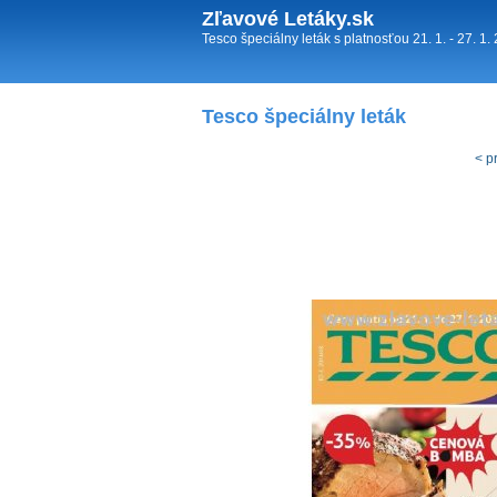
Zľavové Letáky.sk
Tesco špeciálny leták s platnosťou 21. 1. - 27. 1
Tesco špeciálny leták
< p