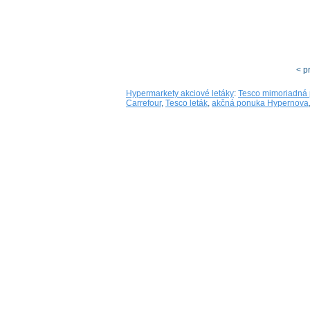
< p
Hypermarkety akciové letáky
:
Tesco mimoriadná
Carrefour
,
Tesco leták
,
akčná ponuka Hypernova