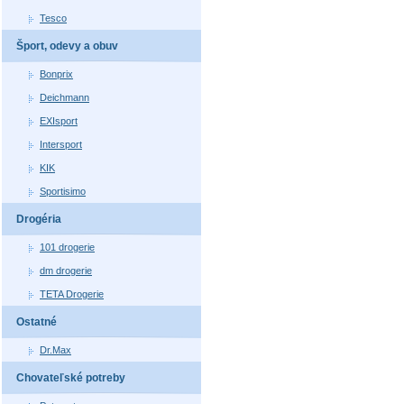
Tesco
Šport, odevy a obuv
Bonprix
Deichmann
EXIsport
Intersport
KIK
Sportisimo
Drogéria
101 drogerie
dm drogerie
TETA Drogerie
Ostatné
Dr.Max
Chovateľské potreby